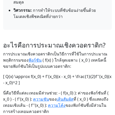
สมดุล
วิศวกรรม:
การทำให้ระบบที่ซับซ้อนง่ายขึ้นด้วย
โมเดลเชิงพีชคณิตที่ง่ายกว่า
อะไรคือการประมาณเชิงควอดราติก?
การประมาณเชิงควอดราติกเป็นวิธีการที่ใช้ในการประมาณ
พฤติกรรมของ
ฟังก์ชัน
( f(x) ) ใกล้จุดเฉพาะ ( x_0 ) เทคนิคนี้
ขยายฟังก์ชันให้เป็นรูปแบบควอดราติก:
[ Q(x) \approx f(x_0) + f'(x_0)(x - x_0) + \frac{1}{2}f''(x_0)(x
- x_0)^2 ]
นี่คือวิธีที่แต่ละเทอมมีส่วนช่วย: - ( f(x_0) ): ค่าของฟังก์ชันที่ (
x_0 ) - ( f'(x_0) ):
ความชัน
ของ
เส้นสัมผัส
ที่ ( x_0 ) ซึ่งแสดงถึง
เทอมเชิงเส้น - ( f''(x_0) ):
ความโค้ง
ของฟังก์ชันซึ่งมีส่วนใน
การสร้างเทอมควอดราติก