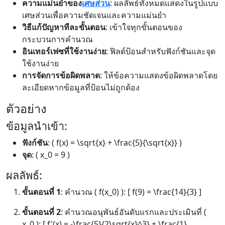
ความแม่นยำของ
เศษส่วน
: ผลลัพธ์ทั้งหมดแสดงในรูปแบบ
เศษส่วนเพื่อความชัดเจนและความแม่นยำ
วิธีแก้ปัญหาทีละขั้นตอน
: เข้าใจทุกขั้นตอนของ
กระบวนการคำนวณ
อินเทอร์เฟซที่ใช้งานง่าย
: ฟิลด์ป้อนสำหรับฟังก์ชันและจุด
ใช้งานง่าย
การจัดการข้อผิดพลาด
: ให้ข้อความแสดงข้อผิดพลาดโดย
ละเอียดหากข้อมูลที่ป้อนไม่ถูกต้อง
ตัวอย่าง
ข้อมูลนำเข้า:
ฟังก์ชัน
: ( f(x) = \sqrt{x} + \frac{5}{\sqrt{x}} )
จุด
: ( x_0 = 9 )
ผลลัพธ์:
ขั้นตอนที่ 1
: คำนวณ ( f(x_0) ): [ f(9) = \frac{14}{3} ]
ขั้นตอนที่ 2
: คำนวณอนุพันธ์อันดับแรกและประเมินที่ (
x_0 ): [ f'(x) = -\frac{5}{2\sqrt{x}^3} + \frac{1}