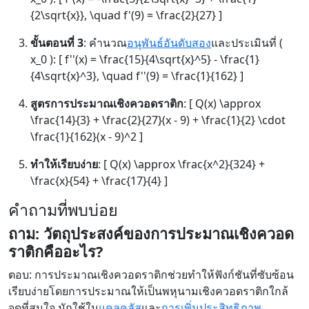
{2\sqrt{x}}, \quad f'(9) = \frac{2}{27} ]
ขั้นตอนที่ 3
: คำนวณ
อนุพันธ์อันดับสอง
และประเมินที่ (
x_0 ): [ f''(x) = \frac{15}{4\sqrt{x}^5} - \frac{1}
{4\sqrt{x}^3}, \quad f''(9) = \frac{1}{162} ]
สูตรการประมาณเชิงควอดราติก
: [ Q(x) \approx
\frac{14}{3} + \frac{2}{27}(x - 9) + \frac{1}{2} \cdot
\frac{1}{162}(x - 9)^2 ]
ทำให้เรียบง่าย
: [ Q(x) \approx \frac{x^2}{324} +
\frac{x}{54} + \frac{17}{4} ]
คำถามที่พบบ่อย
ถาม: วัตถุประสงค์ของการประมาณเชิงควอด
ราติกคืออะไร?
ตอบ: การประมาณเชิงควอดราติกช่วยทำให้ฟังก์ชันที่ซับซ้อน
เรียบง่ายโดยการประมาณให้เป็นพหุนามเชิงควอดราติกใกล้
จุดที่สนใจ มักใช้ใน
แคลคูลัส
และ
การเพิ่มประสิทธิภาพ