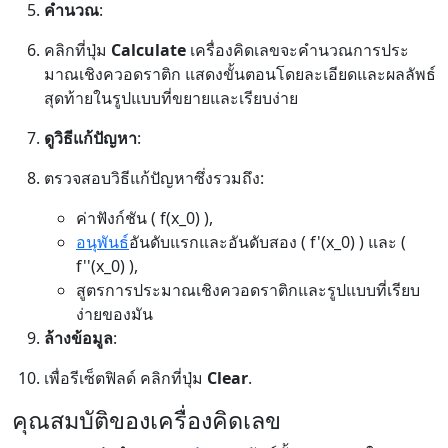
คำนวณ
:
คลิกที่ปุ่ม
Calculate
เครื่องคิดเลขจะคำนวณการประ
มาณเชิงควอดราติก แสดงขั้นตอนโดยละเอียดและผลลัพธ์
สุดท้ายในรูปแบบที่ขยายและเรียบง่าย
ดูวิธีแก้ปัญหา
:
ตรวจสอบวิธีแก้ปัญหาซึ่งรวมถึง:
ค่าฟังก์ชัน ( f(x_0) ),
อนุพันธ์
อันดับแรกและอันดับสอง ( f'(x_0) ) และ (
f''(x_0) ),
สูตรการประมาณเชิงควอดราติกและรูปแบบที่เรียบ
ง่ายของมัน
ล้างข้อมูล
:
เพื่อรีเซ็ตฟิลด์ คลิกที่ปุ่ม
Clear
.
คุณสมบัติของเครื่องคิดเลข