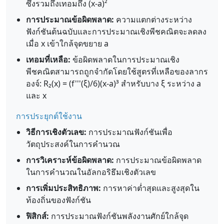
ซึ่งรวมถึงเทอมถึง (x-a)²
การประมาณข้อผิดพลาด:
ความแตกต่างระหว่าง
ฟังก์ชันต้นฉบับและการประมาณเชิงพีชคณิตจะลดลง
เมื่อ x เข้าใกล้จุดขยาย a
เทอมที่เหลือ:
ข้อผิดพลาดในการประมาณเชิง
พีชคณิตสามารถถูกจำกัดโดยใช้สูตรที่เหลือของลากร
องจ์: R₂(x) = (f'''(ξ)/6)(x-a)³ สำหรับบาง ξ ระหว่าง a
และ x
การประยุกต์ใช้งาน
วิธีการเชิงตัวเลข:
การประมาณฟังก์ชันเพื่อ
วัตถุประสงค์ในการคำนวณ
การวิเคราะห์ข้อผิดพลาด:
การประมาณข้อผิดพลาด
ในการคำนวณในอัลกอริธึมเชิงตัวเลข
การเพิ่มประสิทธิภาพ:
การหาค่าต่ำสุดและสูงสุดใน
ท้องถิ่นของฟังก์ชัน
ฟิสิกส์:
การประมาณฟังก์ชันพลังงานศักย์ใกล้จุด