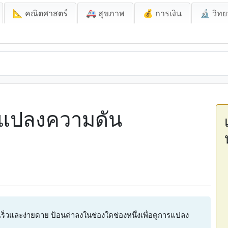
📐 คณิตศาสตร์
🚑 สุขภาพ
💰 การเงิน
🔬 วิทย
รแปลงความดัน
็วและง่ายดาย ป้อนค่าลงในช่องใดช่องหนึ่งเพื่อดูการแปลง