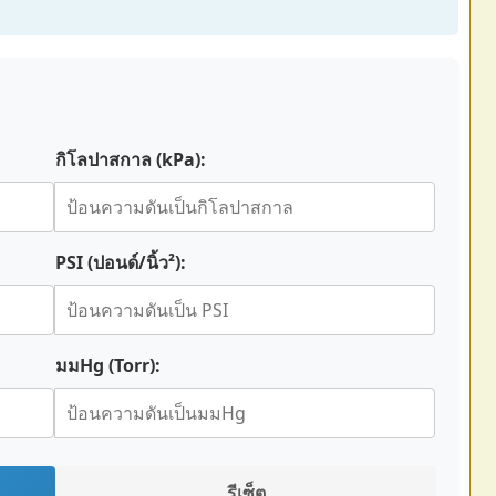
กิโลปาสกาล (kPa):
PSI (ปอนด์/นิ้ว²):
มมHg (Torr):
รีเซ็ต