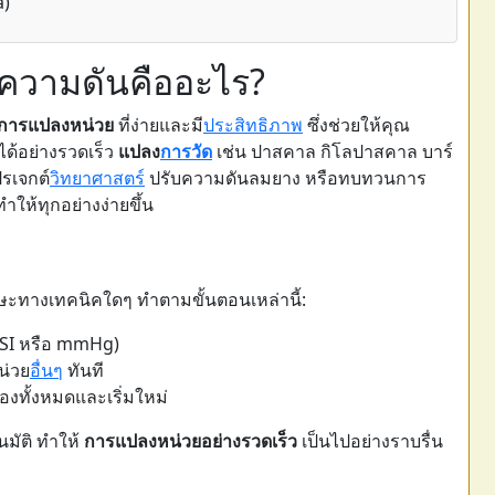
a)
งความดันคืออะไร?
ือการแปลงหน่วย
ที่ง่ายและมี
ประสิทธิภาพ
ซึ่งช่วยให้คุณ
ด้อย่างรวดเร็ว
แปลง
การวัด
เช่น ปาสคาล กิโลปาสคาล บาร์
รเจกต์
วิทยาศาสตร์
ปรับความดันลมยาง หรือทบทวนการ
ทำให้ทุกอย่างง่ายขึ้น
ักษะทางเทคนิคใดๆ ทำตามขั้นตอนเหล่านี้:
น PSI หรือ mmHg)
หน่วย
อื่นๆ
ทันที
ช่องทั้งหมดและเริ่มใหม่
มัติ ทำให้
การแปลงหน่วยอย่างรวดเร็ว
เป็นไปอย่างราบรื่น