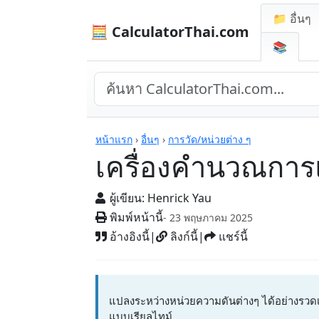
📁 อื่นๆ
🧮 CalculatorThai.com
📚
เครื่องคิดเลข
หน้าแรก
›
อื่นๆ
›
การวัด/หน่วยต่าง ๆ
เครื่องคำนวณกา
ผู้เขียน:
Henrick Yau
พิมพ์หน้านี้
- 23 พฤษภาคม 2025
อ้างอิงนี้
|
ลิงก์นี้
|
แชร์นี้
แปลงระหว่างหน่วยความดันต่างๆ ได้อย่างรวดเร
แบบเรียลไทม์