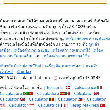
ค้นหาความเข้ากันได้ของคุณด้วยเครื่องคำนวณความรัก! เพียงใส่
ชื่อสองชื่อ รับคะแนนความรักสนุก ๆ ตั้งแต่ 0-100% พร้อม
ข้อความส่วนตัว เพลิดเพลินไปกับความบันเทิงล้วน ๆ! เครื่อง
คำนวณความรัก เป็นส่วนหนึ่งของกลุ่ม
เครื่องคิดเลข ความบันเทิง
สำรวจเครื่องมืออื่นที่เกี่ยวข้องอีก 31 รายการ รวมถึง
ลูกเต๋า
เสมือน
,
เครื่องคำนวณอายุขัย
,
เครื่องคำนวณขนาดทีวี
,
เครื่อง
คำนวณวันหยุดหิมะ
และ
เครื่องคำนวณเลขศาสตร์ชื่อ
เกี่ยวกับ CalculatorThai
|
เครื่องคิดเลขยอดนิยม
|
แผนผัง
เว็บไซต์
|
ตัวแปลง
2026 © CalculatorThai.com - ⌚
เวลาปัจจุบันคือ 13:08:47
เครื่องคิดเลขในภาษาอื่น: |
Beregner
🇩🇰 |
Calcolatrice
🇮🇹 |
Calculadora
🇧🇷🇵🇹 |
Calculadora
🇪🇸🇲🇽 |
Calculator
🇬🇧 |
Calculator
🇬🇧 |
Calculator
🇷🇴 |
Calculator
🇵🇭 |
Calculator
🇺🇸 |
Calculator
🇸🇬 |
Calculatrice
🇫🇷 |
Hesap Makinesi
🇹🇷 |