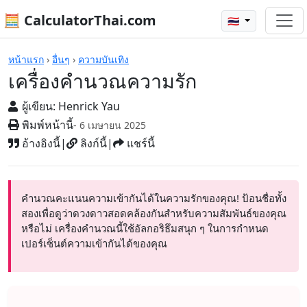
🧮 CalculatorThai.com
🇹🇭
เครื่องคิดเลข
หน้าแรก
›
อื่นๆ
›
ความบันเทิง
เครื่องคำนวณความรัก
ผู้เขียน:
Henrick Yau
พิมพ์หน้านี้
- 6 เมษายน 2025
อ้างอิงนี้
|
ลิงก์นี้
|
แชร์นี้
คำนวณคะแนนความเข้ากันได้ในความรักของคุณ! ป้อนชื่อทั้ง
สองเพื่อดูว่าดวงดาวสอดคล้องกันสำหรับความสัมพันธ์ของคุณ
หรือไม่ เครื่องคำนวณนี้ใช้อัลกอริธึมสนุก ๆ ในการกำหนด
เปอร์เซ็นต์ความเข้ากันได้ของคุณ