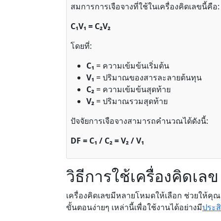
สมการการเจือจางที่ใช้ในเครื่องคิดเลขนี้คือ:
C₁V₁ = C₂V₂
โดยที่:
C₁
= ความเข้มข้นเริ่มต้น
V₁
= ปริมาณของสารละลายต้นทุน
C₂
= ความเข้มข้นสุดท้าย
V₂
= ปริมาณรวมสุดท้าย
ปัจจัยการเจือจางสามารถคำนวณได้ดังนี้:
DF = C₁ / C₂ = V₂ / V₁
วิธีการใช้เครื่องคิดเลข
เครื่องคิดเลขมีหลายโหมดให้เลือก ช่วยให้
ขั้นตอนง่ายๆ เหล่านี้เพื่อใช้งานได้อย่างมี
ประส