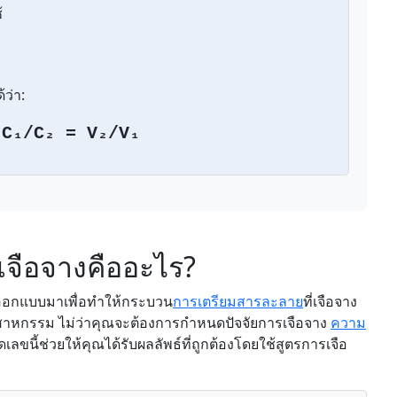
้
ว่า:
 C₁/C₂ = V₂/V₁
รเจือจางคืออะไร?
ที่ออกแบบมาเพื่อทำให้กระบวน
การเตรียมสารละลาย
ที่เจือจาง
าหกรรม ไม่ว่าคุณจะต้องการกำหนดปัจจัยการเจือจาง
ความ
ดเลขนี้ช่วยให้คุณได้รับผลลัพธ์ที่ถูกต้องโดยใช้สูตรการเจือ