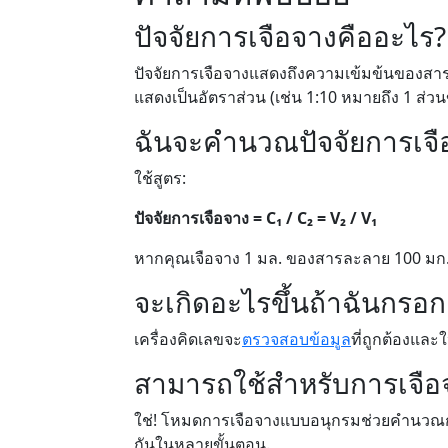
ปัจจัยการเจือจางคืออะไร?
ปัจจัยการเจือจางแสดงถึงความเข้มข้นของสาร
แสดงเป็นอัตราส่วน (เช่น 1:10 หมายถึง 1 ส่
ฉันจะคำนวณปัจจัยการเจือ
ใช้สูตร:
ปัจจัยการเจือจาง = C₁ / C₂ = V₂ / V₁
หากคุณเจือจาง 1 มล. ของสารละลาย 100 มก./ม
จะเกิดอะไรขึ้นถ้าฉันกรอกค่
เครื่องคิดเลขจะ
ตรวจสอบข้อมูล
ที่ถูกต้องและ
สามารถใช้สำหรับการเจือ
ใช่! โหมดการเจือจางแบบอนุกรมช่วยคำนวณกา
กันในหลายขั้นตอน.