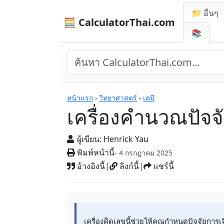
📁 อื่นๆ
🧮 CalculatorThai.com
📚
เครื่องคิดเลข
หน้าแรก
›
วิทยาศาสตร์
›
เคมี
เครื่องคำนวณปัจจ
ผู้เขียน:
Henrick Yau
พิมพ์หน้านี้
- 4 กรกฎาคม 2025
อ้างอิงนี้
|
ลิงก์นี้
|
แชร์นี้
เครื่องคิดเลขนี้ช่วยให้คุณกำหนดปัจจัยการ