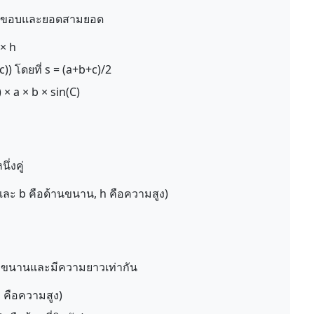
บสามขอบและยอดสามยอด
 × h
c)) โดยที่ s = (a+b+c)/2
 × a × b × sin(C)
ึ่งคู่
a และ b คือด้านขนาน, h คือความสูง)
ข้ามขนานและมีความยาวเท่ากัน
h คือความสูง)