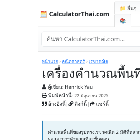
📁 อื่นๆ
🧮 CalculatorThai.com
📚
เครื่องคิดเลข
หน้าแรก
›
คณิตศาสตร์
›
เรขาคณิต
เครื่องคำนวณพื้นที
ผู้เขียน:
Henrick Yau
พิมพ์หน้านี้
- 22 มิถุนายน 2025
อ้างอิงนี้
|
ลิงก์นี้
|
แชร์นี้
คำนวณพื้นที่ของรูปทรงเรขาคณิต 2 มิติที่ห
ผลและการคำนวณทีละขั้นตอน