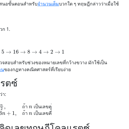
่เสนอขั้นตอนสำหรับ
จำนวนเต็ม
บวกใด ๆ ทฤษฎีกล่าวว่าเมื่อใช้
วก 1.
→
5
→
16
→
8
→
4
→
2
→
1
ตรวจสอบสำหรับช่วงของหมายเลขที่กว้างขวาง มักใช้เป็น
อน
ของกฎทางคณิตศาสตร์ที่เรียบง่าย
รตซ์
่า:
็นเลขคู่
3
n
+
1
,
ถ้า
n
เป็นเลขคี่
ถ
า
เ
ป
น
เ
ล
ข
ค
ถ
า
เ
ป
น
เ
ล
ข
ค
องคิดเลขทฤษฎีโคลแรตซ์