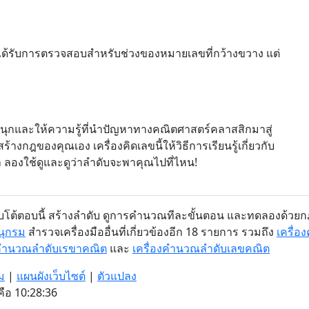
มันได้รับการตรวจสอบสำหรับช่วงของหมายเลขที่กว้างขวาง แต่
่สนุกและให้ความรู้ที่นำปัญหาทางคณิตศาสตร์คลาสสิกมาสู่
กฎของคุณเอง เครื่องคิดเลขนี้ให้วิธีการเรียนรู้เกี่ยวกับ
องใช้ดูและดูว่าลำดับจะพาคุณไปที่ไหน!
โต้ตอบนี้ สร้างลำดับ ดูการคำนวณทีละขั้นตอน และทดลองด้วยก
นุกรม
สำรวจเครื่องมืออื่นที่เกี่ยวข้องอีก 18 รายการ รวมถึง
เครื่
งคำนวณลำดับเรขาคณิต
และ
เครื่องคำนวณลำดับเลขคณิต
ม
|
แผนผังเว็บไซต์
|
ตัวแปลง
คือ 10:28:37