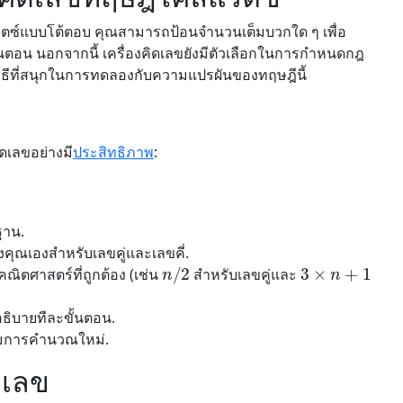
ลแรตซ์แบบโต้ตอบ คุณสามารถป้อนจำนวนเต็มบวกใด ๆ เพื่อ
ตอน นอกจากนี้ เครื่องคิดเลขยังมีตัวเลือกในการกำหนดกฎ
นวิธีที่สนุกในการทดลองกับความแปรผันของทฤษฎีนี้
คิดเลขอย่างมี
ประสิทธิภาพ
:
ฐาน.
ุณเองสำหรับเลขคู่และเลขคี่.
n
/
2
3
×
n
+
1
ณิตศาสตร์ที่ถูกต้อง (เช่น
สำหรับเลขคู่และ
ธิบายทีละขั้นตอน.
เริ่มการคำนวณใหม่.
ดเลข