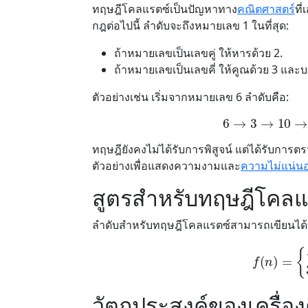
ทฤษฎีโคลแรตซ์เป็นปัญหาทาง
คณิตศาสตร์
ที
กฎต่อไปนี้ ลำดับจะถึงหมายเลข 1 ในที่สุด:
ถ้าหมายเลขเป็นเลขคู่ ให้หารด้วย 2.
ถ้าหมายเลขเป็นเลขคี่ ให้คูณด้วย 3 และบ
ตัวอย่างเช่น เริ่มจากหมายเลข 6 ลำดับคือ:
6
→
3
→
10
ทฤษฎียังคงไม่ได้รับการพิสูจน์ แต่ได้รับการ
ตัวอย่างเพื่อแสดงความงามและ
ความไม่แน่น
สูตรสำหรับทฤษฎีโคลแ
ลำดับสำหรับทฤษฎีโคลแรตซ์สามารถเขียนได้ว
f
(
n
)
=
{
n
2
,
ถ้า
n
เป
วัตถุประสงค์ของเครื่