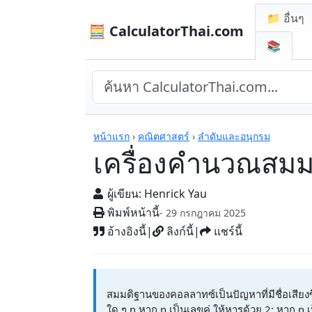
📁 อื่นๆ
🧮 CalculatorThai.com
📚
เครื่องคิดเลข
หน้าแรก
›
คณิตศาสตร์
›
ลำดับและอนุกรม
เครื่องคำนวณสมมต
ผู้เขียน:
Henrick Yau
พิมพ์หน้านี้
- 29 กรกฎาคม 2025
อ้างอิงนี้
|
ลิงก์นี้
|
แชร์นี้
สมมติฐานของคอลลาทซ์เป็นปัญหาที่มีชื่อเสีย
ใด ๆ n หาก n เป็นเลขคู่ ให้หารด้วย 2; หาก n 