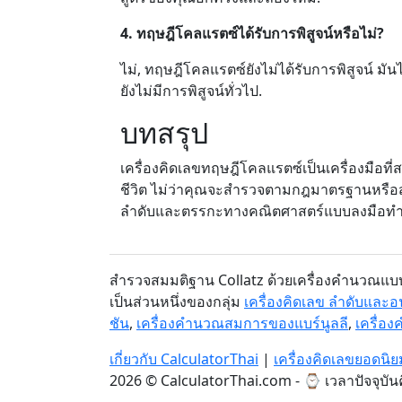
4. ทฤษฎีโคลแรตซ์ได้รับการพิสูจน์หรือไม่?
ไม่, ทฤษฎีโคลแรตซ์ยังไม่ได้รับการพิสูจน์ 
ยังไม่มีการพิสูจน์ทั่วไป.
บทสรุป
เครื่องคิดเลขทฤษฎีโคลแรตซ์เป็นเครื่องมือที
ชีวิต ไม่ว่าคุณจะสำรวจตามกฎมาตรฐานหรือสร้าง
ลำดับและตรรกะทางคณิตศาสตร์แบบลงมือทำ ล
สำรวจสมมติฐาน Collatz ด้วยเครื่องคำนวณแบบ
เป็นส่วนหนึ่งของกลุ่ม
เครื่องคิดเลข ลำดับและอ
ชัน
,
เครื่องคำนวณสมการของแบร์นูลลี
,
เครื่อ
เกี่ยวกับ CalculatorThai
|
เครื่องคิดเลขยอดนิย
2026 © CalculatorThai.com - ⌚
เวลาปัจจุบัน