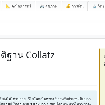
📐 คณิตศาสตร์
🚑 สุขภาพ
💰 การเงิน
🔬 วิทย
ิฐาน Collatz
งซึ่งยังไม่ได้รับการแก้ไขในคณิตศาสตร์ สำหรับจำนวนเต็มบวก
เป็นเลขคี่ ให้คูณด้วย 3 และบวก 1 สมมติฐานระบุว่าไม่ว่าเราจะ