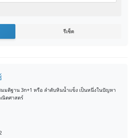
รีเซ็ต
์
อสมมติฐาน 3n+1 หรือ ลำดับหินน้ำแข็ง เป็นหนึ่งในปัญหา
ในคณิตศาสตร์
2