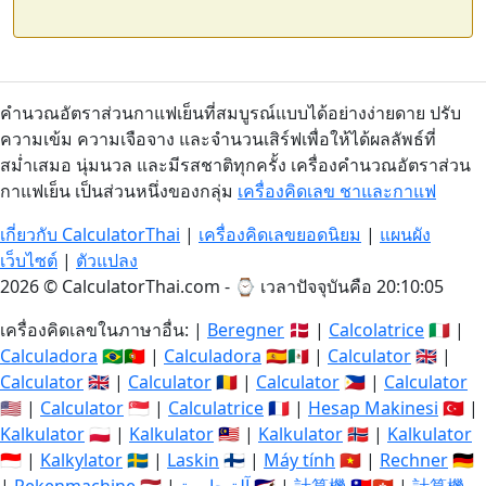
คำนวณอัตราส่วนกาแฟเย็นที่สมบูรณ์แบบได้อย่างง่ายดาย ปรับ
ความเข้ม ความเจือจาง และจำนวนเสิร์ฟเพื่อให้ได้ผลลัพธ์ที่
สม่ำเสมอ นุ่มนวล และมีรสชาติทุกครั้ง เครื่องคำนวณอัตราส่วน
กาแฟเย็น เป็นส่วนหนึ่งของกลุ่ม
เครื่องคิดเลข ชาและกาแฟ
เกี่ยวกับ CalculatorThai
|
เครื่องคิดเลขยอดนิยม
|
แผนผัง
เว็บไซต์
|
ตัวแปลง
2026 © CalculatorThai.com - ⌚
เวลาปัจจุบันคือ 20:10:05
เครื่องคิดเลขในภาษาอื่น: |
Beregner
🇩🇰 |
Calcolatrice
🇮🇹 |
Calculadora
🇧🇷🇵🇹 |
Calculadora
🇪🇸🇲🇽 |
Calculator
🇬🇧 |
Calculator
🇬🇧 |
Calculator
🇷🇴 |
Calculator
🇵🇭 |
Calculator
🇺🇸 |
Calculator
🇸🇬 |
Calculatrice
🇫🇷 |
Hesap Makinesi
🇹🇷 |
Kalkulator
🇵🇱 |
Kalkulator
🇲🇾 |
Kalkulator
🇳🇴 |
Kalkulator
🇮🇩 |
Kalkylator
🇸🇪 |
Laskin
🇫🇮 |
Máy tính
🇻🇳 |
Rechner
🇩🇪