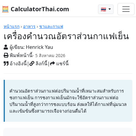
🧮 CalculatorThai.com
🇹🇭
เครื่องคิดเลข
หน้าแรก
›
อาหาร
›
ชาและกาแฟ
เครื่องคำนวณอัตราส่วนกาแฟเย็น
ผู้เขียน:
Henrick Yau
พิมพ์หน้านี้
- 5 สิงหาคม 2026
อ้างอิงนี้
|
ลิงก์นี้
|
แชร์นี้
คำนวณอัตราส่วนกาแฟต่อปริมาณน้ำที่เหมาะสมสำหรับการ
ชงกาแฟเย็น การชงกาแฟเย็นมักจะใช้อัตราส่วนกาแฟต่อ
ปริมาณน้ำที่สูงกว่าการชงแบบร้อน ส่งผลให้ได้กาแฟที่นุ่มนวล
และเข้มข้นซึ่งสามารถเจือจางก่อนดื่มได้