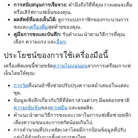
การสนับสนุนการเจือจาง:
คำนึงถึงวิธีที่คุณวางแผนจะดื่ม
หรือเสิร์ฟกาแฟเย็นของคุณ.
ผลลัพธ์ที่มองเห็นได้:
ดูการแบ่งกราฟิกของกระบวนการ
ชงและ
เครื่องดื่ม
สุดท้ายของคุณ.
คู่มือการชงและบันทึก:
รับคำแนะนำตามวิธีการที่คุณ
เลือก ความแรง และ
อื่นๆ
.
ประโยชน์ของการใช้เครื่องมือนี้
เครื่องคิดเลขนี้ช่วยขจัด
ความไม่แน่นอน
จากการเตรียมกาแฟ
เย็นโดยให้คุณ:
การวัด
ที่แม่นยำซึ่งช่วยปรับปรุงความสม่ำเสมอในแต่ละ
ชุด.
ข้อมูลเชิงลึกเกี่ยวกับวิธีที่อัตราส่วนต่างๆ มีผลต่อรสชาติ
ความเข้มข้น
ของ
คาเฟอีน
และผลผลิต.
คำแนะนำตามวิธีการชงและเวลาในการแช่เพื่อช่วยหลีก
เลี่ยงความขมและการสกัดน้อยเกินไป.
การคำนวณที่ประหยัดเวลาโดยมีการป้อนข้อมูลที่ปรับ
แต่งได้สำหรับการตั้งค่าการชงใดๆ.