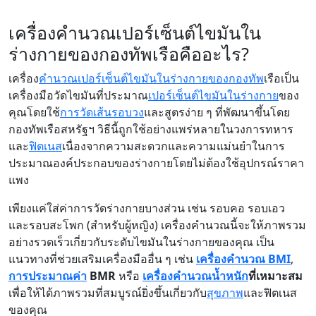
เครื่องคำนวณเปอร์เซ็นต์ไขมันใน
ร่างกายของกองทัพเรือคืออะไร?
เครื่อง
คำนวณเปอร์เซ็นต์
ไขมันในร่างกายของกองทัพ
เรือเป็น
เครื่องมือวัดไขมันที่ประมาณ
เปอร์เซ็นต์
ไขมันในร่างกาย
ของ
คุณโดยใช้
การวัด
เส้นรอบวง
และสูตรง่าย ๆ ที่พัฒนาขึ้นโดย
กองทัพเรือสหรัฐฯ วิธีนี้ถูกใช้อย่างแพร่หลายในวงการทหาร
และ
ฟิตเนส
เนื่องจากความสะดวกและความแม่นยำในการ
ประมาณองค์ประกอบของร่างกายโดยไม่ต้องใช้อุปกรณ์ราคา
แพง
เพียงแค่ใส่ค่าการวัดร่างกายบางส่วน เช่น รอบคอ รอบเอว
และรอบสะโพก (สำหรับผู้หญิง) เครื่องคำนวณนี้จะให้ภาพรวม
อย่างรวดเร็วเกี่ยวกับระดับไขมันในร่างกายของคุณ เป็น
แนวทางที่ช่วยเสริมเครื่องมืออื่น ๆ เช่น
เครื่องคำนวณ BMI
,
การประมาณค่า
BMR
หรือ
เครื่องคำนวณน้ำหนัก
ที่เหมาะสม
เพื่อให้ได้ภาพรวมที่สมบูรณ์ยิ่งขึ้นเกี่ยวกับ
สุขภาพ
และฟิตเนส
ของคุณ