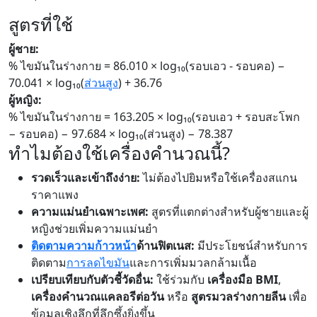
สูตรที่ใช้
ผู้ชาย:
% ไขมันในร่างกาย = 86.010 × log₁₀(รอบเอว - รอบคอ) −
70.041 × log₁₀(
ส่วนสูง
) + 36.76
ผู้หญิง:
% ไขมันในร่างกาย = 163.205 × log₁₀(รอบเอว + รอบสะโพก
− รอบคอ) − 97.684 × log₁₀(ส่วนสูง) − 78.387
ทำไมต้องใช้เครื่องคำนวณนี้?
รวดเร็วและเข้าถึงง่าย:
ไม่ต้องไปยิมหรือใช้เครื่องสแกน
ราคาแพง
ความแม่นยำเฉพาะเพศ:
สูตรที่แตกต่างสำหรับผู้ชายและผู้
หญิงช่วยเพิ่มความแม่นยำ
ติดตามความก้าวหน้า
ด้านฟิตเนส:
มีประโยชน์สำหรับการ
ติดตาม
การลดไขมัน
และการเพิ่มมวลกล้ามเนื้อ
เปรียบเทียบกับตัวชี้วัดอื่น:
ใช้ร่วมกับ
เครื่องมือ BMI
,
เครื่องคำนวณแคลอรีต่อวัน
หรือ
สูตรมวลร่างกายลีน
เพื่อ
ข้อมูลเชิงลึกที่ลึกซึ้งยิ่งขึ้น