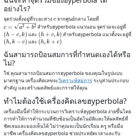
ฉันจะหาจุดร่วมของฮyperbola ได้
อย่างไร?
c
จุดร่วมตั้งอยู่ที่ระยะห่าง
จากศูนย์กลาง โดยที่
c
=
a
2
+
b
2
สำหรับฮyperbola แนวนอน จุดร่วมจะอยู่ที่
(
h
−
c
,
k
)
(
h
+
c
,
k
)
และ
สำหรับฮyperbola แนวตั้งจะอยู่ที่
(
h
,
k
−
c
)
(
h
,
k
+
c
)
และ
ฉันสามารถป้อนสมการที่กำหนดเองได้หรือ
ไม่?
ใช่ คุณสามารถป้อนสมการฮyperbola ของคุณในรูปแบบ
มาตรฐาน เครื่องคิดเลขจะ
วิเคราะห์สมการ
ระบุส่วนประกอบ
สำคัญ และสร้างผลลัพธ์และกราฟให้คุณ
ทำไมต้องใช้เครื่องคิดเลขฮyperbola?
เครื่องมือนี้ทำให้กระบวนการวิเคราะห์ฮyperbola ง่ายขึ้นโดย
การทำให้การคำนวณที่ซับซ้อนเป็นอัตโนมัติและให้ผลลัพธ์ที่
ชัดเจนและมองเห็นได้ ไม่ว่าคุณจะเป็นนักเรียน ครู หรือมือ
อาชีพ เครื่องคิดเลขฮyperbola ช่วยประหยัดเวลาและรับ