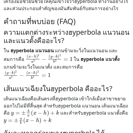
เครื่องมือช่วยนี้ช่วยให้คุณเข้าใจว่าฮyperbola ทำงานอย่างไร
และส่วนประกอบสำคัญของมันสัมพันธ์กับสมการอย่างไร
คำถามที่พบบ่อย (FAQ)
ความแตกต่างระหว่างฮyperbola แนวนอน
และแนวตั้งคืออะไร?
ใน
ฮyperbola แนวนอน
แกนข้ามจะวิ่งในแนวนอน และ
(
(
x
y
−
−
h
k
)
)
2
2
b
a
2
2
=
−
1
สมการคือ
ใน
ฮyperbola แนวตั้ง
แกนข้ามจะวิ่งในแนวตั้ง และสมการคือ
(
(
y
x
−
−
k
h
)
)
2
2
a
b
2
2
−
=
1
เส้นแนวเฉียงในฮyperbola คืออะไร?
เส้นแนวเฉียงคือเส้นตรงที่ฮyperbola เข้าใกล้เมื่อสาขาขยาย
ออกไปไม่มีที่สิ้นสุด สำหรับฮyperbola แนวนอน เส้นแนวเฉียง
y
=
±
b
a
(
x
−
h
)
+
k
คือ
และสำหรับฮyperbola แนวตั้งคือ
y
=
±
a
b
(
x
−
h
)
+
k