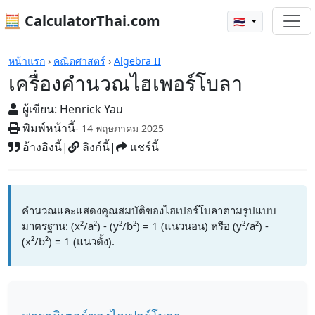
🧮 CalculatorThai.com
🇹🇭
เครื่องคิดเลข
หน้าแรก
›
คณิตศาสตร์
›
Algebra II
เครื่องคำนวณไฮเพอร์โบลา
ผู้เขียน:
Henrick Yau
พิมพ์หน้านี้
- 14 พฤษภาคม 2025
อ้างอิงนี้
|
ลิงก์นี้
|
แชร์นี้
คำนวณและแสดงคุณสมบัติของไฮเปอร์โบลาตามรูปแบบ
มาตรฐาน: (x²/a²) - (y²/b²) = 1 (แนวนอน) หรือ (y²/a²) -
(x²/b²) = 1 (แนวตั้ง).