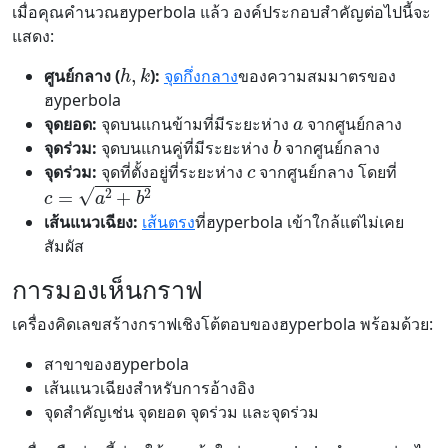
เมื่อคุณคำนวณฮyperbola แล้ว องค์ประกอบสำคัญต่อไปนี้จะ
แสดง:
h
,
k
ศูนย์กลาง (
):
จุดกึ่งกลาง
ของความสมมาตรของ
ฮyperbola
a
จุดยอด:
จุดบนแกนข้ามที่มีระยะห่าง
จากศูนย์กลาง
b
จุดร่วม:
จุดบนแกนคู่ที่มีระยะห่าง
จากศูนย์กลาง
c
จุดร่วม:
จุดที่ตั้งอยู่ที่ระยะห่าง
จากศูนย์กลาง โดยที่
c
=
a
2
+
b
2
เส้นแนวเฉียง:
เส้นตรง
ที่ฮyperbola เข้าใกล้แต่ไม่เคย
สัมผัส
การมองเห็นกราฟ
เครื่องคิดเลขสร้างกราฟเชิงโต้ตอบของฮyperbola พร้อมด้วย:
สาขาของฮyperbola
เส้นแนวเฉียงสำหรับการอ้างอิง
จุดสำคัญเช่น จุดยอด จุดร่วม และจุดร่วม