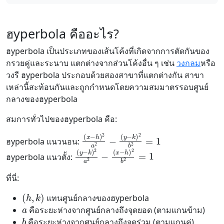
ฮyperbola คืออะไร?
ฮyperbola เป็นประเภทของเส้นโค้งที่เกิดจากการตัดกันของ
กรวยคู่และระนาบ แตกต่างจากส่วนโค้งอื่น ๆ เช่น
วงกลม
หรือ
วงรี ฮyperbola ประกอบด้วยสองสาขาที่แตกต่างกัน สาขา
เหล่านี้สะท้อนกันและถูกกำหนดโดยความสมมาตรรอบศูนย์
กลางของฮyperbola
สมการทั่วไปของฮyperbola คือ:
(
(
x
y
−
−
h
k
)
)
2
2
b
a
2
2
=
−
1
ฮyperbola แนวนอน:
(
(
y
x
−
−
k
h
)
)
2
2
a
b
2
2
−
=
1
ฮyperbola แนวตั้ง:
ที่นี่:
(
h
,
k
)
แทนศูนย์กลางของฮyperbola
a
คือระยะห่างจากศูนย์กลางถึงจุดยอด (ตามแกนข้าม)
b
คือระยะห่างจากศูนย์กลางถึงจุดร่วม (ตามแกนคู่)