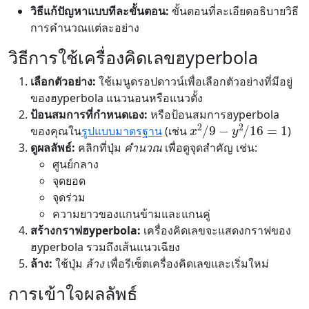
วิธีแก้ปัญหาแบบทีละขั้นตอน:
ขั้นตอนที่ละเอียดอธิบายวิธี
การคำนวณแต่ละอย่าง
วิธีการใช้เครื่องคิดเลขฮyperbola
เลือกตัวอย่าง:
ใช้เมนูดรอปดาวน์เพื่อเลือกตัวอย่างที่มีอยู่
ของฮyperbola แนวนอนหรือแนวตั้ง
ป้อนสมการที่กำหนดเอง:
หรือป้อนสมการฮyperbola
x
2
/
9
−
y
2
/
16
=
1
ของคุณใน
รูปแบบมาตรฐาน
(เช่น
)
ดูผลลัพธ์:
คลิกที่ปุ่ม
คำนวณ
เพื่อดูจุดสำคัญ เช่น:
ศูนย์กลาง
จุดยอด
จุดร่วม
ความยาวของแกนข้ามและแกนคู่
สร้างกราฟฮyperbola:
เครื่องคิดเลขจะแสดงกราฟของ
ฮyperbola รวมถึงเส้นแนวเฉียง
ล้าง:
ใช้ปุ่ม
ล้าง
เพื่อรีเซ็ตเครื่องคิดเลขและเริ่มใหม่
การเข้าใจผลลัพธ์