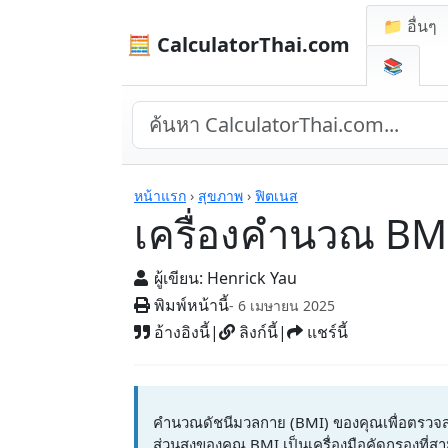
📁 อื่นๆ
🧮 CalculatorThai.com
📚
เครื่องคิดเลข
หน้าแรก
›
สุขภาพ
›
ฟิตเนส
เครื่องคำนวณ BM
ผู้เขียน:
Henrick Yau
พิมพ์หน้านี้
- 6 เมษายน 2025
อ้างอิงนี้
|
ลิงก์นี้
|
แชร์นี้
คำนวณดัชนีมวลกาย (BMI) ของคุณเพื่อตรวจสอบว
ส่วนสูงของคุณ BMI เป็นเครื่องมือคัดกรองที่สาม