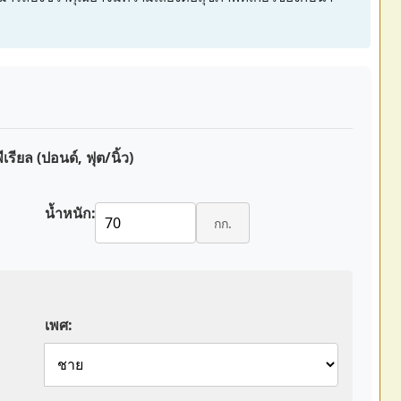
ีเรียล (ปอนด์, ฟุต/นิ้ว)
น้ำหนัก:
กก.
เพศ: