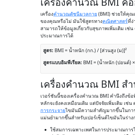
เครื่องคำนวณ BMI คื
เครื่อง
คำนวณดัชนีมวลกาย
(BMI) ช่วยให้คุณเ
ของคุณหรือไม่ มันใช้สูตรทาง
คณิตศาสตร์
ที่
สามารถให้ข้อมูลเกี่ยวกับสุขภาพเพิ่มเติม เช
ประมาณการได้
สูตร:
BMI = น้ำหนัก (กก.) / [ส่วนสูง (ม)]²
สูตรแบบอิมพีเรียล:
BMI = (น้ำหนัก (ปอนด์) × 7
เครื่องคำนวณ BMI สำห
เวอร์ชันนี้ของเครื่องคำนวณ BMI คำนึงถึงข้
หลักจะยังคงเหมือนเดิม แต่ปัจจัยเพิ่มเติม 
การกระจาย
ไขมันมีความสำคัญมากขึ้นในการต
แม่นยำมากขึ้นสำหรับเปอร์เซ็นต์ไขมันในร่
ใช้สมการเฉพาะเพศในการประมาณการไ