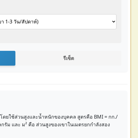
รีเซ็ต
โดยใช้ส่วนสูงและน้ำหนักของบุคคล สูตรคือ BMI = กก./
โลกรัม และ ม² คือ ส่วนสูงของเขาในเมตรยกกำลังสอง