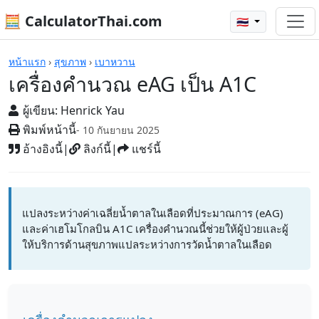
🧮 CalculatorThai.com
🇹🇭
เครื่องคิดเลข
หน้าแรก
›
สุขภาพ
›
เบาหวาน
เครื่องคำนวณ eAG เป็น A1C
ผู้เขียน:
Henrick Yau
พิมพ์หน้านี้
- 10 กันยายน 2025
อ้างอิงนี้
|
ลิงก์นี้
|
แชร์นี้
แปลงระหว่างค่าเฉลี่ยน้ำตาลในเลือดที่ประมาณการ (eAG)
และค่าเฮโมโกลบิน A1C เครื่องคำนวณนี้ช่วยให้ผู้ป่วยและผู้
ให้บริการด้านสุขภาพแปลระหว่างการวัดน้ำตาลในเลือด