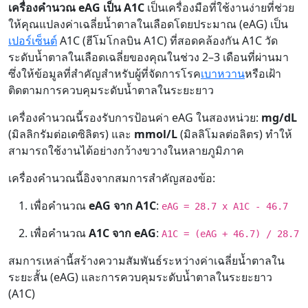
เครื่องคำนวณ eAG เป็น A1C
เป็นเครื่องมือที่ใช้งานง่ายที่ช่วย
ให้คุณแปลงค่าเฉลี่ยน้ำตาลในเลือดโดยประมาณ (eAG) เป็น
เปอร์เซ็นต์
A1C (ฮีโมโกลบิน A1C) ที่สอดคล้องกัน A1C วัด
ระดับน้ำตาลในเลือดเฉลี่ยของคุณในช่วง 2–3 เดือนที่ผ่านมา
ซึ่งให้ข้อมูลที่สำคัญสำหรับผู้ที่จัดการโรค
เบาหวาน
หรือเฝ้า
ติดตามการควบคุมระดับน้ำตาลในระยะยาว
เครื่องคำนวณนี้รองรับการป้อนค่า eAG ในสองหน่วย:
mg/dL
(มิลลิกรัมต่อเดซิลิตร) และ
mmol/L
(มิลลิโมลต่อลิตร) ทำให้
สามารถใช้งานได้อย่างกว้างขวางในหลายภูมิภาค
เครื่องคำนวณนี้อิงจากสมการสำคัญสองข้อ:
เพื่อคำนวณ
eAG จาก A1C
:
eAG = 28.7 x A1C - 46.7
เพื่อคำนวณ
A1C จาก eAG
:
A1C = (eAG + 46.7) / 28.7
สมการเหล่านี้สร้างความสัมพันธ์ระหว่างค่าเฉลี่ยน้ำตาลใน
ระยะสั้น (eAG) และการควบคุมระดับน้ำตาลในระยะยาว
(A1C)