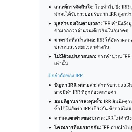
เกณฑ์การตัดสินใจ:
โดยทั่วไป ยิ่ง IRR 
มักจะได้รับการยอมรับหาก IRR สูงกว่า
มูลค่าของเงินตามเวลา:
IRR คำนึงถึงมู
ค่ามากกว่าจำนวนเดียวกันในอนาคต
มาตรวัดที่สม่ำเสมอ:
IRR ให้อัตราผลตอ
ขนาดและระยะเวลาต่างกัน
ไม่มีตัวแปรภายนอก:
การคำนวณ IRR ขึ
เท่านั้น
ข้อจำกัดของ IRR
ปัญหา IRR หลายค่า:
สำหรับกระแสเงินส
อาจมีค่า IRR ที่ถูกต้องหลายค่า
สมมติฐานการลงทุนซ้ำ:
IRR สันนิษฐา
ซ้ำได้ในอัตรา IRR เดียวกัน ซึ่งอาจไม่
ความแตกต่างของขนาด:
IRR ไม่คำนึ
โครงการที่แยกจากกัน:
IRR อาจนำไปสู่