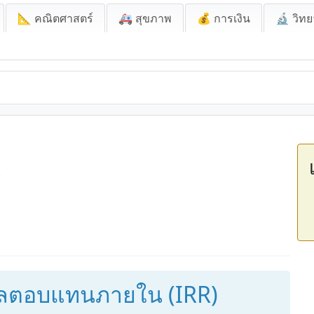
📐 คณิตศาสตร์
🚑 สุขภาพ
💰 การเงิน
🔬 วิทย
R
ผลตอบแทนภายใน (IRR)