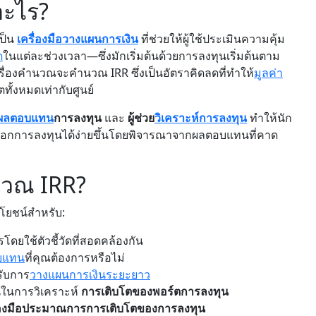
อะไร?
เป็น
เครื่องมือวางแผนการเงิน
ที่ช่วยให้ผู้ใช้ประเมินความคุ้ม
ด
ในแต่ละช่วงเวลา—ซึ่งมักเริ่มต้นด้วยการลงทุนเริ่มต้นตาม
่องคำนวณจะคำนวณ IRR ซึ่งเป็นอัตราคิดลดที่ทำให้
มูลค่า
้งหมดเท่ากับศูนย์
์ผลตอบแทน
การลงทุน
และ
ผู้ช่วย
วิเคราะห์การลงทุน
ทำให้นัก
ือกการลงทุนได้ง่ายขึ้นโดยพิจารณาจากผลตอบแทนที่คาด
นวณ IRR?
ะโยชน์สำหรับ:
ยใช้ตัวชี้วัดที่สอดคล้องกัน
บแทน
ที่คุณต้องการหรือไม่
ับการ
วางแผนการเงินระยะยาว
จนในการวิเคราะห์
การเติบโตของพอร์ตการลงทุน
ื่องมือประมาณการการเติบโตของการลงทุน