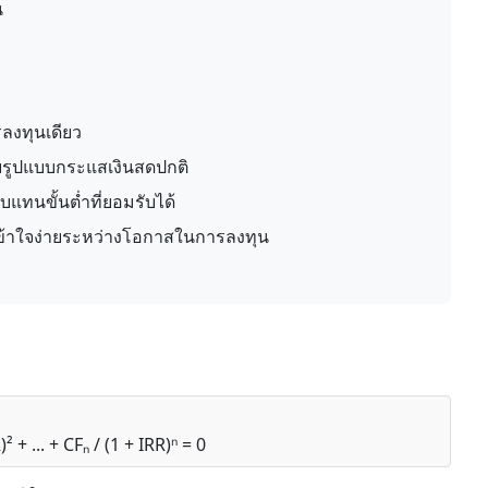
น
ลงทุนเดียว
ับรูปแบบกระแสเงินสดปกติ
แทนขั้นต่ำที่ยอมรับได้
เข้าใจง่ายระหว่างโอกาสในการลงทุน
² + ... + CFₙ / (1 + IRR)ⁿ = 0