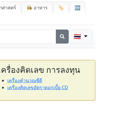
าศาสตร์
👩‍🍳 อาหาร
🏷️
🆕
🇹🇭
เครื่องคิดเลข การลงทุน
เครื่องคำนวณซีดี
เครื่องคิดเลขอัตราดอกเบี้ย CD