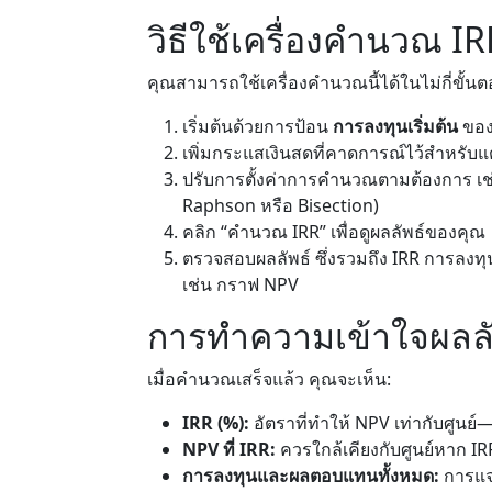
วิธีใช้เครื่องคำนวณ IR
คุณสามารถใช้เครื่องคำนวณนี้ได้ในไม่กี่ขั้นต
เริ่มต้นด้วยการป้อน
การลงทุนเริ่มต้น
ของ
เพิ่มกระแสเงินสดที่คาดการณ์ไว้สำหรับ
ปรับการตั้งค่าการคำนวณตามต้องการ เ
Raphson หรือ Bisection)
คลิก “คำนวณ IRR” เพื่อดูผลลัพธ์ของคุณ
ตรวจสอบผลลัพธ์ ซึ่งรวมถึง IRR การลง
เช่น กราฟ NPV
การทำความเข้าใจผลลั
เมื่อคำนวณเสร็จแล้ว คุณจะเห็น:
IRR (%):
อัตราที่ทำให้ NPV เท่ากับศูน
NPV ที่ IRR:
ควรใกล้เคียงกับศูนย์หาก IRR
การลงทุนและผลตอบแทนทั้งหมด:
การแจ