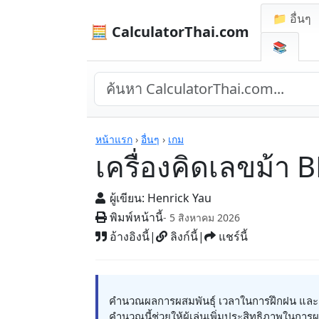
📁 อื่นๆ
🧮 CalculatorThai.com
📚
เครื่องคิดเลข
หน้าแรก
›
อื่นๆ
›
เกม
เครื่องคิดเลขม้า 
ผู้เขียน:
Henrick Yau
พิมพ์หน้านี้
- 5 สิงหาคม 2026
อ้างอิงนี้
|
ลิงก์นี้
|
แชร์นี้
คำนวณผลการผสมพันธุ์ เวลาในการฝึกฝน และสถิ
คำนวณนี้ช่วยให้ผู้เล่นเพิ่มประสิทธิภาพในการ