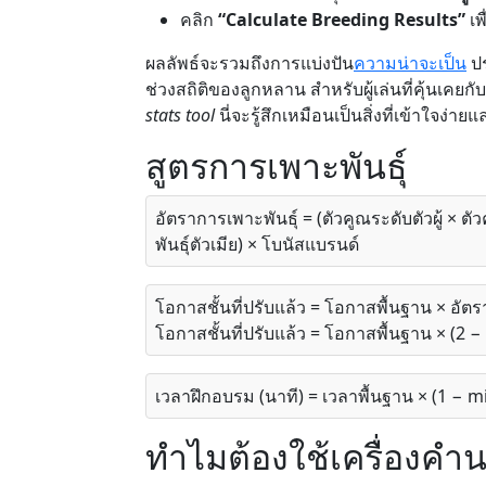
คลิก
“Calculate Breeding Results”
เพ
ผลลัพธ์จะรวมถึงการแบ่งปัน
ความน่าจะเป็น
ปร
ช่วงสถิติของลูกหลาน สำหรับผู้เล่นที่คุ้นเคยกับ
stats tool
นี่จะรู้สึกเหมือนเป็นสิ่งที่เข้าใจง่
สูตรการเพาะพันธุ์
อัตราการเพาะพันธุ์ = (ตัวคูณระดับตัวผู้ × ต
พันธุ์ตัวเมีย) × โบนัสแบรนด์
โอกาสชั้นที่ปรับแล้ว = โอกาสพื้นฐาน × อัตราก
โอกาสชั้นที่ปรับแล้ว = โอกาสพื้นฐาน × (2 − อ
เวลาฝึกอบรม (นาที) = เวลาพื้นฐาน × (1 − 
ทำไมต้องใช้เครื่องคำน