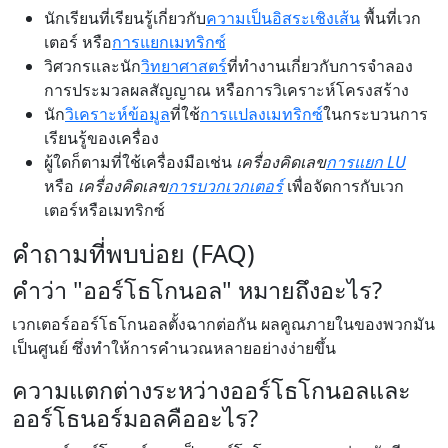
นักเรียนที่เรียนรู้เกี่ยวกับ
ความเป็นอิสระเชิงเส้น
พื้นที่เวก
เตอร์ หรือ
การแยกเมทริกซ์
วิศวกรและนัก
วิทยาศาสตร์
ที่ทำงานเกี่ยวกับการจำลอง
การประมวลผลสัญญาณ หรือการวิเคราะห์โครงสร้าง
นัก
วิเคราะห์ข้อมูล
ที่ใช้
การแปลงเมทริกซ์
ในกระบวนการ
เรียนรู้ของเครื่อง
ผู้ใดก็ตามที่ใช้เครื่องมือเช่น
เครื่องคิดเลข
การแยก LU
หรือ
เครื่องคิดเลข
การบวกเวกเตอร์
เพื่อจัดการกับเวก
เตอร์หรือเมทริกซ์
คำถามที่พบบ่อย (FAQ)
คำว่า "ออร์โธโกนอล" หมายถึงอะไร?
เวกเตอร์ออร์โธโกนอลตั้งฉากต่อกัน ผลคูณภายในของพวกมัน
เป็นศูนย์ ซึ่งทำให้การคำนวณหลายอย่างง่ายขึ้น
ความแตกต่างระหว่างออร์โธโกนอลและ
ออร์โธนอร์มอลคืออะไร?