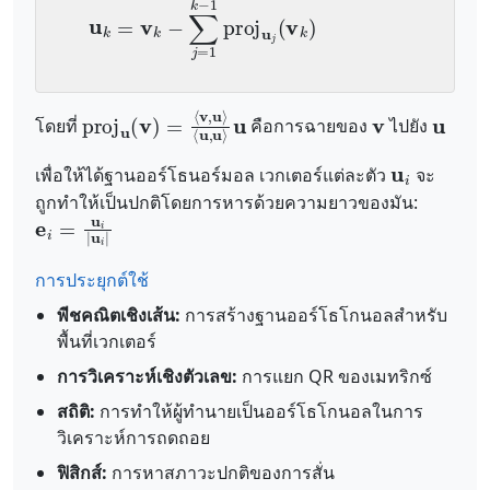
proj
⟨
u
,
u
⟩
u
u
(
v
)
=
⟨
v
,
u
⟩
v
u
โดยที่
คือการฉายของ
ไปยัง
u
i
เพื่อให้ได้ฐานออร์โธนอร์มอล เวกเตอร์แต่ละตัว
จะ
ถูกทำให้เป็นปกติโดยการหารด้วยความยาวของมัน:
e
i
=
u
i
|
u
i
|
การประยุกต์ใช้
พีชคณิตเชิงเส้น:
การสร้างฐานออร์โธโกนอลสำหรับ
พื้นที่เวกเตอร์
การวิเคราะห์เชิงตัวเลข:
การแยก QR ของเมทริกซ์
สถิติ:
การทำให้ผู้ทำนายเป็นออร์โธโกนอลในการ
วิเคราะห์การถดถอย
ฟิสิกส์:
การหาสภาวะปกติของการสั่น