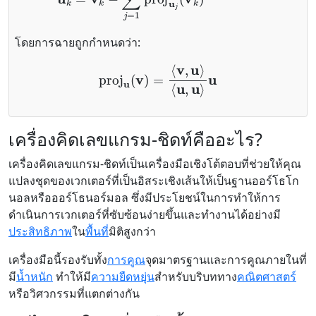
โดยการฉายถูกกำหนดว่า:
proj
u
(
v
)
=
⟨
v
,
u
⟩
⟨
u
,
u
⟩
u
เครื่องคิดเลขแกรม-ชิดท์คืออะไร?
เครื่องคิดเลขแกรม-ชิดท์เป็นเครื่องมือเชิงโต้ตอบที่ช่วยให้คุณ
แปลงชุดของเวกเตอร์ที่เป็นอิสระเชิงเส้นให้เป็นฐานออร์โธโก
นอลหรือออร์โธนอร์มอล ซึ่งมีประโยชน์ในการทำให้การ
ดำเนินการเวกเตอร์ที่ซับซ้อนง่ายขึ้นและทำงานได้อย่างมี
ประสิทธิภาพ
ใน
พื้นที่
มิติสูงกว่า
เครื่องมือนี้รองรับทั้ง
การคูณ
จุดมาตรฐานและการคูณภายในที่
มี
น้ำหนัก
ทำให้มี
ความยืดหยุ่น
สำหรับบริบททาง
คณิตศาสตร์
หรือวิศวกรรมที่แตกต่างกัน