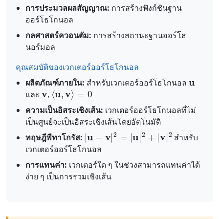
การประมวลผลสัญญาณ:
การสร้างฟังก์ชันฐาน
ออร์โธโกนอล
กลศาสตร์ควอนตัม:
การสร้างสถานะฐานออร์โธ
นอร์มอล
คุณสมบัติของเวกเตอร์ออร์โธโกนอล
u
ผลิตภัณฑ์ภายใน:
สำหรับเวกเตอร์ออร์โธโกนอล
v
⟨
u
,
v
⟩
=
0
และ
,
ความเป็นอิสระเชิงเส้น:
เวกเตอร์ออร์โธโกนอลที่ไม่
เป็นศูนย์จะเป็นอิสระเชิงเส้นโดยอัตโนมัติ
|
u
+
v
|
2
=
|
u
|
2
+
|
v
|
2
ทฤษฎีพีทาโกรัส:
สำหรับ
เวกเตอร์ออร์โธโกนอล
การแทนค่า:
เวกเตอร์ใด ๆ ในช่วงสามารถแทนค่าได้
ง่าย ๆ เป็นการรวมเชิงเส้น