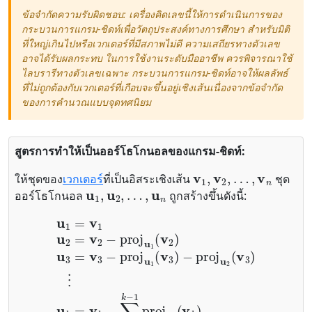
ข้อจำกัดความรับผิดชอบ: เครื่องคิดเลขนี้ให้การดำเนินการของ
กระบวนการแกรม-ชิดท์เพื่อวัตถุประสงค์ทางการศึกษา สำหรับมิติ
ที่ใหญ่เกินไปหรือเวกเตอร์ที่มีสภาพไม่ดี ความเสถียรทางตัวเลข
อาจได้รับผลกระทบ ในการใช้งานระดับมืออาชีพ ควรพิจารณาใช้
ไลบรารีทางตัวเลขเฉพาะ กระบวนการแกรม-ชิดท์อาจให้ผลลัพธ์
ที่ไม่ถูกต้องกับเวกเตอร์ที่เกือบจะขึ้นอยู่เชิงเส้นเนื่องจากข้อจำกัด
ของการคำนวณแบบจุดทศนิยม
สูตรการทำให้เป็นออร์โธโกนอลของแกรม-ชิดท์:
v
1
,
v
2
,
…
,
v
n
ให้ชุดของ
เวกเตอร์
ที่เป็นอิสระเชิงเส้น
ชุด
u
1
,
u
2
,
…
,
u
n
ออร์โธโกนอล
ถูกสร้างขึ้นดังนี้:
u
1
=
v
1
u
2
=
v
2
−
proj
u
1
(
v
2
)
u
3
=
v
3
−
proj
u
1
(
v
3
)
−
proj