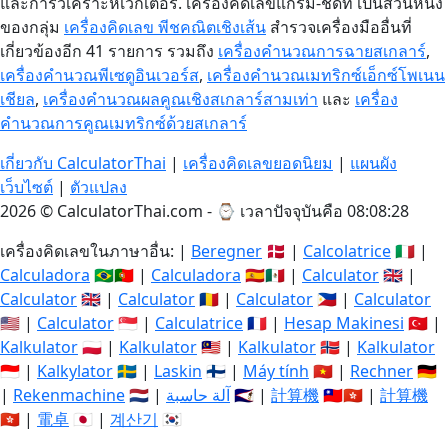
และการวิเคราะห์เวกเตอร์. เครื่องคิดเลขแกรม-ชิดท์ เป็นส่วนหนึ่ง
ของกลุ่ม
เครื่องคิดเลข พีชคณิตเชิงเส้น
สำรวจเครื่องมืออื่นที่
เกี่ยวข้องอีก 41 รายการ รวมถึง
เครื่องคำนวณการฉายสเกลาร์
,
เครื่องคำนวณพีเซดูอินเวอร์ส
,
เครื่องคำนวณเมทริกซ์เอ็กซ์โพเนน
เชียล
,
เครื่องคำนวณผลคูณเชิงสเกลาร์สามเท่า
และ
เครื่อง
คำนวณการคูณเมทริกซ์ด้วยสเกลาร์
เกี่ยวกับ CalculatorThai
|
เครื่องคิดเลขยอดนิยม
|
แผนผัง
เว็บไซต์
|
ตัวแปลง
2026 © CalculatorThai.com - ⌚
เวลาปัจจุบันคือ 08:08:28
เครื่องคิดเลขในภาษาอื่น: |
Beregner
🇩🇰 |
Calcolatrice
🇮🇹 |
Calculadora
🇧🇷🇵🇹 |
Calculadora
🇪🇸🇲🇽 |
Calculator
🇬🇧 |
Calculator
🇬🇧 |
Calculator
🇷🇴 |
Calculator
🇵🇭 |
Calculator
🇺🇸 |
Calculator
🇸🇬 |
Calculatrice
🇫🇷 |
Hesap Makinesi
🇹🇷 |
Kalkulator
🇵🇱 |
Kalkulator
🇲🇾 |
Kalkulator
🇳🇴 |
Kalkulator
🇮🇩 |
Kalkylator
🇸🇪 |
Laskin
🇫🇮 |
Máy tính
🇻🇳 |
Rechner
🇩🇪
|
Rekenmachine
🇳🇱 |
آلة حاسبة
🇸🇦 |
計算機
🇹🇼🇭🇰 |
計算機
🇭🇰 |
電卓
🇯🇵 |
계산기
🇰🇷