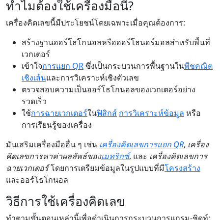
ทำไมต้องใช้เครื่องมือนี้?
เครื่องคิดเลขนี้มีประโยชน์โดยเฉพาะเมื่อคุณต้องการ:
สร้างฐานออร์โธโกนอลหรือออร์โธนอร์มอลสำหรับพื้นที่
เวกเตอร์
เข้าใจ
การแยก QR
ซึ่งเป็นกระบวนการพื้นฐานใน
พีชคณิต
เชิงเส้น
และการวิเคราะห์เชิงตัวเลข
ตรวจสอบความเป็นออร์โธโกนอลของเวกเตอร์อย่าง
รวดเร็ว
ใช้
การฉายเวกเตอร์
ใน
ฟิสิกส์
การวิเคราะห์ข้อมูล
หรือ
การเรียนรู้ของเครื่อง
มันเสริมเครื่องมืออื่น ๆ เช่น
เครื่องคิดเลขการแยก QR
,
เครื่อง
คิดเลขการหาค่าผลลัพธ์ของ
เมทริกซ์
, และ
เครื่องคิดเลขการ
ฉายเวกเตอร์
โดยการเตรียมข้อมูลในรูปแบบที่มี
โครงสร้าง
และออร์โธโกนอล
วิธีการใช้เครื่องคิดเลข
ทำตามขั้นตอนเหล่านี้เพื่อดำเนินการกระบวนการแกรม-ชิดท์: