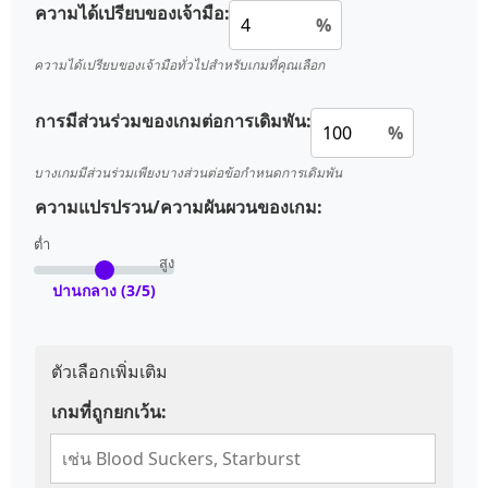
ความได้เปรียบของเจ้ามือ:
%
ความได้เปรียบของเจ้ามือทั่วไปสำหรับเกมที่คุณเลือก
การมีส่วนร่วมของเกมต่อการเดิมพัน:
%
บางเกมมีส่วนร่วมเพียงบางส่วนต่อข้อกำหนดการเดิมพัน
ความแปรปรวน/ความผันผวนของเกม:
ต่ำ
สูง
ปานกลาง (3/5)
ตัวเลือกเพิ่มเติม
เกมที่ถูกยกเว้น: