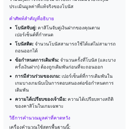
ประเมินมูลค่าที่แท้จริงของโบนัส
คำศัพท์สำคัญที่อธิบาย
โบนัสจับคู่:
คาสิโนจับคู่เงินฝากของคุณตาม
เปอร์เซ็นต์ที่กำหนด
โบนัสติด:
จำนวนโบนัสสามารถใช้ได้แต่ไม่สามารถ
ถอนออกได้
ข้อกำหนดการเดิมพัน:
จำนวนครั้งที่โบนัส (และบาง
ครั้งเงินฝาก) ต้องถูกเดิมพันก่อนที่จะถอนออก
การมีส่วนร่วมของเกม:
เปอร์เซ็นต์ที่การเดิมพันใน
เกมบางเกมนับเป็นการตอบสนองต่อข้อกำหนดการ
เดิมพัน
ความได้เปรียบของเจ้ามือ:
ความได้เปรียบทางสถิติ
ของคาสิโนในเกมเฉพาะ
วิธีการคำนวณมูลค่าที่คาดหวัง
เครื่องคำนวณใช้สูตรพื้นฐานนี้: