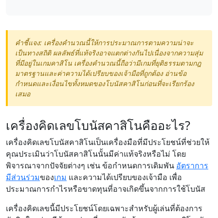
คำชี้แจง: เครื่องคำนวณนี้ให้การประมาณการตามความน่าจะ
เป็นทางสถิติ ผลลัพธ์ที่แท้จริงอาจแตกต่างกันไปเนื่องจากความสุ่ม
ที่มีอยู่ในเกมคาสิโน เครื่องคำนวณนี้ถือว่ามีเกมที่ยุติธรรมตามกฎ
มาตรฐานและค่าความได้เปรียบของเจ้ามือที่ถูกต้อง อ่านข้อ
กำหนดและเงื่อนไขทั้งหมดของโบนัสคาสิโนก่อนที่จะเรียกร้อง
เสมอ
เครื่องคิดเลขโบนัสคาสิโนคืออะไร?
เครื่องคิดเลขโบนัสคาสิโนเป็นเครื่องมือที่มีประโยชน์ที่ช่วยให้
คุณประเมินว่าโบนัสคาสิโนนั้นมีค่าแท้จริงหรือไม่ โดย
พิจารณาจากปัจจัยต่างๆ เช่น ข้อกำหนดการเดิมพัน
อัตราการ
มีส่วนร่วม
ของ
เกม
และความได้เปรียบของเจ้ามือ เพื่อ
ประมาณการกำไรหรือขาดทุนที่อาจเกิดขึ้นจากการใช้โบนัส
เครื่องคิดเลขนี้มีประโยชน์โดยเฉพาะสำหรับผู้เล่นที่ต้องการ