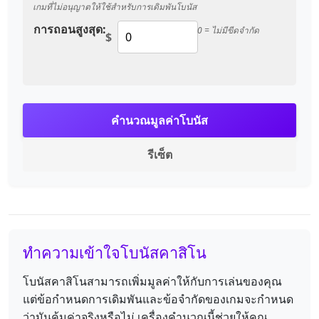
เกมที่ไม่อนุญาตให้ใช้สำหรับการเดิมพันโบนัส
การถอนสูงสุด:
0 = ไม่มีขีดจำกัด
$
คำนวณมูลค่าโบนัส
รีเซ็ต
ทำความเข้าใจโบนัสคาสิโน
โบนัสคาสิโนสามารถเพิ่มมูลค่าให้กับการเล่นของคุณ
แต่ข้อกำหนดการเดิมพันและข้อจำกัดของเกมจะกำหนด
ว่ามันคุ้มค่าจริงหรือไม่ เครื่องคำนวณนี้ช่วยให้คุณ