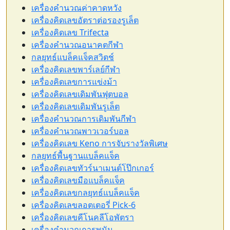
เครื่องคำนวณค่าคาดหวัง
เครื่องคิดเลขอัตราต่อรองรูเล็ต
เครื่องคิดเลข Trifecta
เครื่องคำนวณอนาคตกีฬา
กลยุทธ์แบล็คแจ็คสวิตช์
เครื่องคิดเลขพาร์เลย์กีฬา
เครื่องคิดเลขการแข่งม้า
เครื่องคิดเลขเดิมพันฟุตบอล
เครื่องคิดเลขเดิมพันรูเล็ต
เครื่องคำนวณการเดิมพันกีฬา
เครื่องคำนวณพาวเวอร์บอล
เครื่องคิดเลข Keno การจับรางวัลพิเศษ
กลยุทธ์พื้นฐานแบล็คแจ็ค
เครื่องคิดเลขทัวร์นาเมนต์โป๊กเกอร์
เครื่องคิดเลขมือแบล็คแจ็ค
เครื่องคิดเลขกลยุทธ์แบล็คแจ็ค
เครื่องคิดเลขลอตเตอรี่ Pick-6
เครื่องคิดเลขคีโนคลีโอพัตรา
เครื่องคำนวณการพนัน