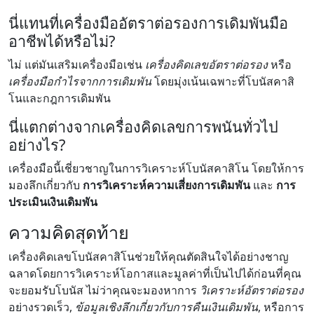
นี่แทนที่เครื่องมืออัตราต่อรองการเดิมพันมือ
อาชีพได้หรือไม่?
ไม่ แต่มันเสริมเครื่องมือเช่น
เครื่องคิดเลขอัตราต่อรอง
หรือ
เครื่องมือกำไรจากการเดิมพัน
โดยมุ่งเน้นเฉพาะที่โบนัสคาสิ
โนและกฎการเดิมพัน
นี่แตกต่างจากเครื่องคิดเลขการพนันทั่วไป
อย่างไร?
เครื่องมือนี้เชี่ยวชาญในการวิเคราะห์โบนัสคาสิโน โดยให้การ
มองลึกเกี่ยวกับ
การวิเคราะห์ความเสี่ยงการเดิมพัน
และ
การ
ประเมินเงินเดิมพัน
ความคิดสุดท้าย
เครื่องคิดเลขโบนัสคาสิโนช่วยให้คุณตัดสินใจได้อย่างชาญ
ฉลาดโดยการวิเคราะห์โอกาสและมูลค่าที่เป็นไปได้ก่อนที่คุณ
จะยอมรับโบนัส ไม่ว่าคุณจะมองหาการ
วิเคราะห์อัตราต่อรอง
อย่างรวดเร็ว,
ข้อมูลเชิงลึกเกี่ยวกับการคืนเงินเดิมพัน
, หรือการ