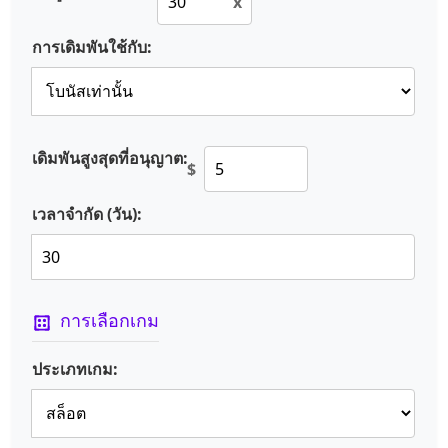
x
การเดิมพันใช้กับ:
เดิมพันสูงสุดที่อนุญาต:
$
เวลาจำกัด (วัน):
การเลือกเกม
ประเภทเกม: