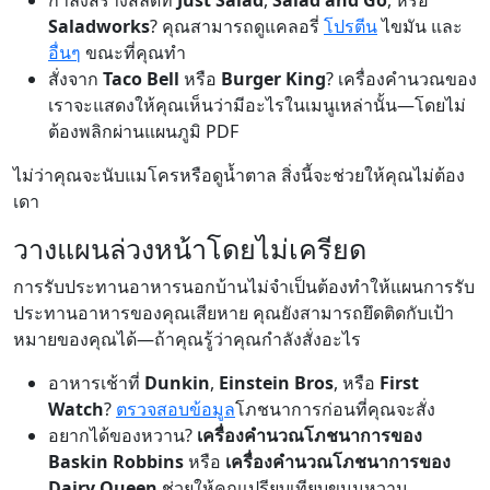
กำลังสร้างสลัดที่
Just Salad
,
Salad and Go
, หรือ
Saladworks
? คุณสามารถดูแคลอรี่
โปรตีน
ไขมัน และ
อื่นๆ
ขณะที่คุณทำ
สั่งจาก
Taco Bell
หรือ
Burger King
? เครื่องคำนวณของ
เราจะแสดงให้คุณเห็นว่ามีอะไรในเมนูเหล่านั้น—โดยไม่
ต้องพลิกผ่านแผนภูมิ PDF
ไม่ว่าคุณจะนับแมโครหรือดูน้ำตาล สิ่งนี้จะช่วยให้คุณไม่ต้อง
เดา
วางแผนล่วงหน้าโดยไม่เครียด
การรับประทานอาหารนอกบ้านไม่จำเป็นต้องทำให้แผนการรับ
ประทานอาหารของคุณเสียหาย คุณยังสามารถยึดติดกับเป้า
หมายของคุณได้—ถ้าคุณรู้ว่าคุณกำลังสั่งอะไร
อาหารเช้าที่
Dunkin
,
Einstein Bros
, หรือ
First
Watch
?
ตรวจสอบข้อมูล
โภชนาการก่อนที่คุณจะสั่ง
อยากได้ของหวาน?
เครื่องคำนวณโภชนาการของ
Baskin Robbins
หรือ
เครื่องคำนวณโภชนาการของ
Dairy Queen
ช่วยให้คุณเปรียบเทียบขนมหวาน