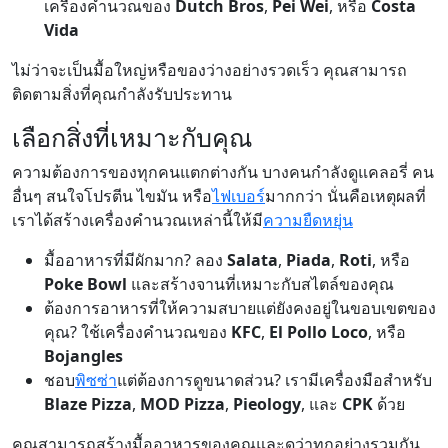
เครื่องคำนวณของ
Dutch Bros
,
Pei Wei
, หรือ
Costa
Vida
ไม่ว่าจะเป็นมื้อใหญ่หรือของว่างอย่างรวดเร็ว คุณสามารถ
ติดตามสิ่งที่คุณกำลังรับประทาน
เลือกสิ่งที่เหมาะกับคุณ
ความต้องการของทุกคนแตกต่างกัน บางคนกำลังดูแคลอรี่ คน
อื่นๆ สนใจโปรตีน ไขมัน หรือ
ไฟเบอร์
มากกว่า นั่นคือเหตุผลที่
เราได้สร้างเครื่องคำนวณเหล่านี้ให้มี
ความยืดหยุ่น
มื้ออาหารที่มีผักมาก? ลอง
Salata
,
Piada
,
Roti
, หรือ
Poke Bowl
และสร้างจานที่เหมาะกับสไตล์ของคุณ
ต้องการอาหารที่ให้ความสบายแต่ยังคงอยู่ในขอบเขตของ
คุณ? ใช้เครื่องคำนวณของ
KFC
,
El Pollo Loco
, หรือ
Bojangles
ชอบ
พิซซ่า
แต่ต้องการดูขนาดส่วน? เรามีเครื่องมือสำหรับ
Blaze Pizza
,
MOD Pizza
,
Pieology
, และ
CPK
ด้วย
คุณสามารถสร้างมื้ออาหารของคุณและดูว่าทุกอย่างรวมกัน