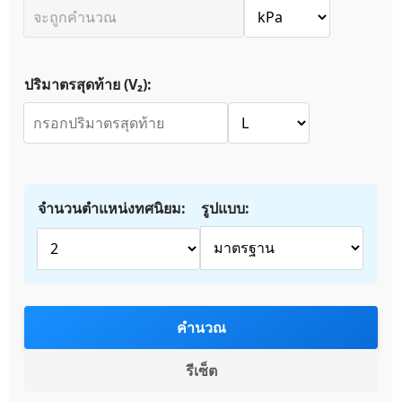
ปริมาตรสุดท้าย (V₂):
จำนวนตำแหน่งทศนิยม:
รูปแบบ:
คำนวณ
รีเซ็ต