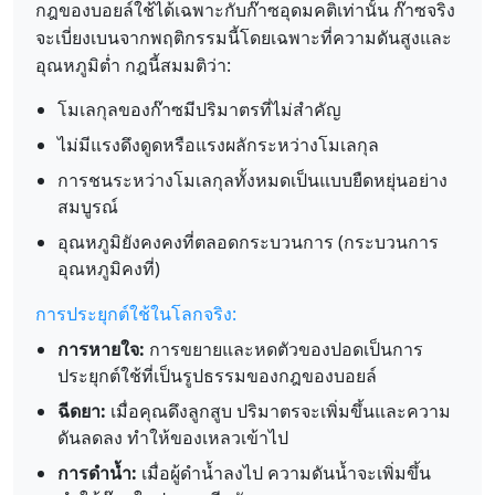
กฎของบอยล์ใช้ได้เฉพาะกับก๊าซอุดมคติเท่านั้น ก๊าซจริง
จะเบี่ยงเบนจากพฤติกรรมนี้โดยเฉพาะที่ความดันสูงและ
อุณหภูมิต่ำ กฎนี้สมมติว่า:
โมเลกุลของก๊าซมีปริมาตรที่ไม่สำคัญ
ไม่มีแรงดึงดูดหรือแรงผลักระหว่างโมเลกุล
การชนระหว่างโมเลกุลทั้งหมดเป็นแบบยืดหยุ่นอย่าง
สมบูรณ์
อุณหภูมิยังคงคงที่ตลอดกระบวนการ (กระบวนการ
อุณหภูมิคงที่)
การประยุกต์ใช้ในโลกจริง:
การหายใจ:
การขยายและหดตัวของปอดเป็นการ
ประยุกต์ใช้ที่เป็นรูปธรรมของกฎของบอยล์
ฉีดยา:
เมื่อคุณดึงลูกสูบ ปริมาตรจะเพิ่มขึ้นและความ
ดันลดลง ทำให้ของเหลวเข้าไป
การดำน้ำ:
เมื่อผู้ดำน้ำลงไป ความดันน้ำจะเพิ่มขึ้น