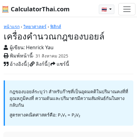
🧮 CalculatorThai.com
🇹🇭
เครื่องคิดเลข
หน้าแรก
›
วิทยาศาสตร์
›
ฟิสิกส์
เครื่องคำนวณกฎของบอยล์
ผู้เขียน:
Henrick Yau
พิมพ์หน้านี้
- 31 สิงหาคม 2025
อ้างอิงนี้
|
ลิงก์นี้
|
แชร์นี้
กฎของบอยล์ระบุว่า สำหรับก๊าซที่เป็นอุดมคติในปริมาณคงที่ที่
อุณหภูมิคงที่ ความดันและปริมาตรมีความสัมพันธ์กันในทาง
กลับกัน
สูตรทางคณิตศาสตร์คือ: P₁V₁ = P₂V₂