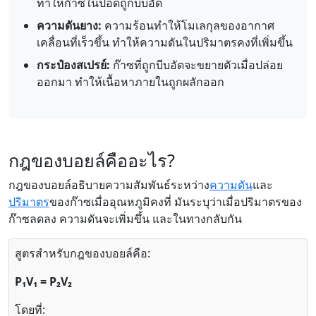
ทำให้ก๊าซในปอดถูกบีบอัด
ความดันยาง:
ความร้อนทำให้โมเลกุลของอากาศ
เคลื่อนที่เร็วขึ้น ทำให้ความดันในปริมาตรคงที่เพิ่มขึ้น
กระป๋องสเปรย์:
ก๊าซที่ถูกบีบอัดจะขยายตัวเมื่อปล่อย
ออกมา ทำให้เนื้อหาภายในถูกผลักออก
กฎของบอยล์คืออะไร?
กฎของบอยล์อธิบายความสัมพันธ์ระหว่าง
ความดัน
และ
ปริมาตร
ของก๊าซเมื่ออุณหภูมิคงที่ มันระบุว่าเมื่อปริมาตรของ
ก๊าซลดลง ความดันจะเพิ่มขึ้น และในทางกลับกัน
สูตรสำหรับกฎของบอยล์คือ:
P₁V₁ = P₂V₂
โดยที่: