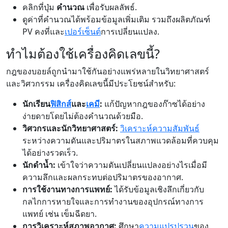
คลิกที่ปุ่ม
คำนวณ
เพื่อรับผลลัพธ์.
ดูค่าที่คำนวณได้พร้อมข้อมูลเพิ่มเติม รวมถึงผลิตภัณฑ์
PV คงที่และ
เปอร์เซ็นต์
การเปลี่ยนแปลง.
ทำไมต้องใช้เครื่องคิดเลขนี้?
กฎของบอยล์ถูกนำมาใช้กันอย่างแพร่หลายในวิทยาศาสตร์
และวิศวกรรม เครื่องคิดเลขนี้มีประโยชน์สำหรับ:
นักเรียน
ฟิสิกส์
และ
เคมี
:
แก้ปัญหากฎของก๊าซได้อย่าง
ง่ายดายโดยไม่ต้องคำนวณด้วยมือ.
วิศวกรและนักวิทยาศาสตร์:
วิเคราะห์ความสัมพันธ์
ระหว่างความดันและปริมาตรในสภาพแวดล้อมที่ควบคุม
ได้อย่างรวดเร็ว.
นักดำน้ำ:
เข้าใจว่าความดันเปลี่ยนแปลงอย่างไรเมื่อมี
ความลึกและผลกระทบต่อปริมาตรของอากาศ.
การใช้งานทางการแพทย์:
ได้รับข้อมูลเชิงลึกเกี่ยวกับ
กลไกการหายใจและการทำงานของอุปกรณ์ทางการ
แพทย์ เช่น เข็มฉีดยา.
การวิเคราะห์สภาพอากาศ:
ศึกษา
ความแปรปรวน
ของ