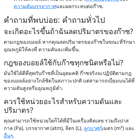
ความดันบรรยากาศ
และผลกระทบต่อก๊าซ.
คำถามที่พบบ่อย: คำถามทั่วไป
จะเกิดอะไรขึ้นถ้าฉันลดปริมาตรของก๊าซ?
ตามกฎของบอยล์ หากคุณลดปริมาตรของก๊าซในขณะที่รักษา
อุณหภูมิให้คงที่ ความดันจะเพิ่มขึ้น.
กฎของบอยล์ใช้กับก๊าซทุกชนิดหรือไม่?
มันใช้ได้ดีที่สุดกับก๊าซที่เป็นอุดมคติ ก๊าซจริงจะปฏิบัติตามกฎ
ของบอยล์อย่างใกล้ชิดในสภาวะปกติ แต่สามารถเบี่ยงเบนได้ที่
ความดันสูงหรืออุณหภูมิต่ำ.
ควรใช้หน่วยอะไรสำหรับความดันและ
ปริมาตร?
คุณสามารถใช้หน่วยใดก็ได้ที่มีในเครื่องคิดเลข รวมถึงปาส
กาล (Pa), บรรยากาศ (atm), ลิตร (L),
ลูกบาศก์
เมตร (m³) และ
อื่นๆ
.