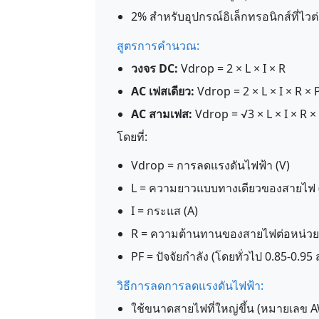
2% สำหรับอุปกรณ์อิเล็กทรอนิกส์ที่ไวต
สูตรการคำนวณ:
วงจร DC:
Vdrop = 2 × L × I × R
AC เฟสเดียว:
Vdrop = 2 × L × I × R × 
AC สามเฟส:
Vdrop = √3 × L × I × R ×
โดยที่:
Vdrop = การลดแรงดันไฟฟ้า (V)
L = ความยาวแบบทางเดียวของสายไฟ (
I = กระแส (A)
R = ความต้านทานของสายไฟต่อหน่วย
PF = ปัจจัยกำลัง (โดยทั่วไป 0.85-0.9
วิธีการลดการลดแรงดันไฟฟ้า:
ใช้ขนาดสายไฟที่ใหญ่ขึ้น (หมายเลข AW