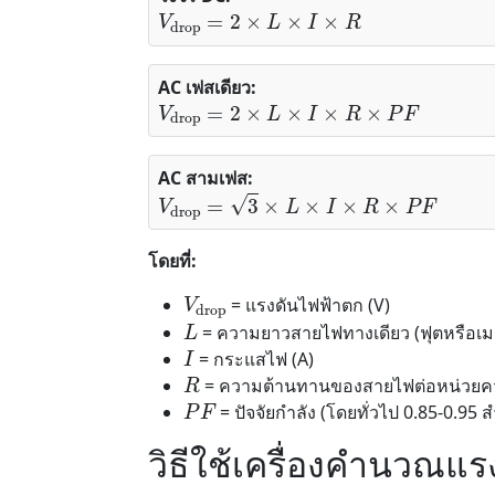
V
drop
=
2
×
L
×
I
×
R
AC เฟสเดียว:
V
drop
=
2
×
L
×
I
×
R
×
P
F
AC สามเฟส:
V
drop
=
3
×
L
×
I
×
R
×
P
F
โดยที่:
V
drop
= แรงดันไฟฟ้าตก (V)
L
= ความยาวสายไฟทางเดียว (ฟุตหรือเม
I
= กระแสไฟ (A)
R
= ความต้านทานของสายไฟต่อหน่วยคว
P
F
= ปัจจัยกำลัง (โดยทั่วไป 0.85-0.95 
วิธีใช้เครื่องคำนวณแ