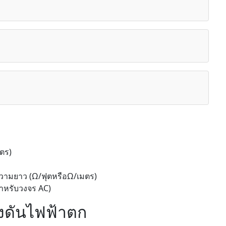
ตร)
ามยาว (Ω/ฟุตหรือΩ/เมตร)
สำหรับวงจร AC)
รงดันไฟฟ้าตก