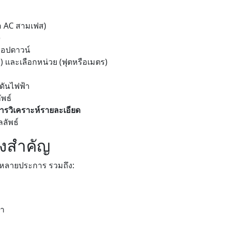
ือ AC สามเฟส)
)
อปดาวน์
) และเลือกหน่วย (ฟุตหรือเมตร)
ดันไฟฟ้า
พธ์
ารวิเคราะห์รายละเอียด
ลลัพธ์
ึงสำคัญ
าหลายประการ รวมถึง:
่า