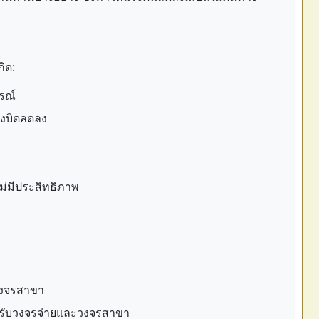
ิด:
รณ์
รงบิดลดลง
ไม่มีประสิทธิภาพ
วงจรสาขา
หรับวงจรจ่ายและวงจรสาขา