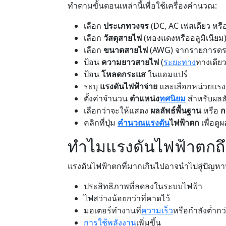
ทำตามขั้นตอนเหล่านี้เพื่อใช้เครื่องคำนวณ:
เลือก
ประเภทวงจร
(DC, AC เฟสเดียว หร
เลือก
วัสดุสายไฟ
(ทองแดงหรืออลูมิเนียม
เลือก
ขนาดสายไฟ
(AWG) จากรายการดร
ป้อน
ความยาวสายไฟ
(
ระยะทาง
ทางเดียว
ป้อน
โหลดกระแส
ในแอมแปร์
ระบุ
แรงดันไฟฟ้าจ่าย
และเลือกหน่วยแรง
ตั้งค่าจำนวน
ตำแหน่ง
ทศนิยม
สำหรับผลลั
เลือกว่าจะให้แสดง
ผลลัพธ์พื้นฐาน
หรือ
ก
คลิกที่ปุ่ม
คำนวณแรงดัน
ไฟฟ้าตก
เพื่อดูผ
ทำไมแรงดันไฟฟ้าตกถ
แรงดันไฟฟ้าตกที่มากเกินไปอาจนำไปสู่ปัญห
ประสิทธิภาพที่ลดลงในระบบไฟฟ้า
ไฟสว่างน้อยกว่าที่คาดไว้
มอเตอร์ทำงานที่
ความเร็ว
หรือกำลังต่ำกว
การใช้พลังงาน
เพิ่มขึ้น