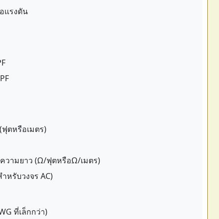
่อแรงดัน
PF
 PF
ฟุตหรือเมตร)
ความยาว (Ω/ฟุตหรือΩ/เมตร)
5 สำหรับวงจร AC)
G ที่เล็กกว่า)