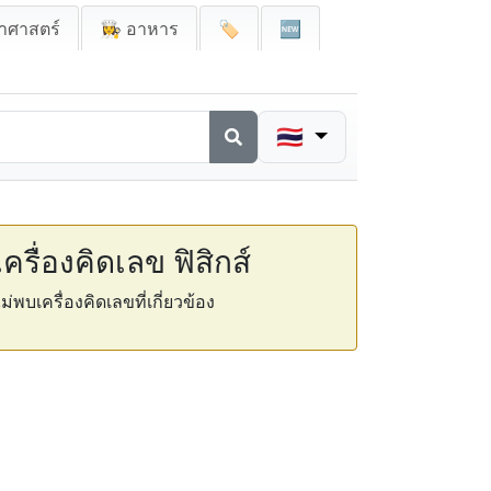
าศาสตร์
👩‍🍳 อาหาร
🏷️
🆕
🇹🇭
เครื่องคิดเลข ฟิสิกส์
ม่พบเครื่องคิดเลขที่เกี่ยวข้อง