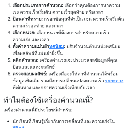
เลือกประเภทการคำนวณ:
เลือกว่าคุณต้องการหาความ
เร่ง ความเร็วเริ่มต้น ความเร็วสุดท้าย หรือเวลา
ป้อนค่าที่ทราบ:
กรอกข้อมูลที่จำเป็น เช่น ความเร็วเริ่มต้น
ความเร็วสุดท้าย และเวลา
เลือกหน่วย:
เลือกหน่วยที่ต้องการสำหรับความเร็ว
ความเร่ง และเวลา
ตั้งค่าความแม่นยำ
ทศนิยม
:
ปรับจำนวนตำแหน่งทศนิยม
เพื่อผลลัพธ์ที่แม่นยำยิ่งขึ้น
คลิกคำนวณ:
เครื่องคำนวณจะประมวลผลข้อมูลที่คุณ
ป้อนและแสดงผลลัพธ์
ตรวจสอบผลลัพธ์:
เครื่องมือจะให้ค่าที่คำนวณได้พร้อม
ข้อมูลเพิ่มเติม รวมถึงการเปลี่ยนแปลงความเร็ว
ระยะทาง
ที่เดินทาง และกราฟความเร็วเทียบกับเวลา
ทำไมต้องใช้เครื่องคำนวณนี้?
เครื่องคำนวณนี้มีประโยชน์สำหรับ:
นักเรียนที่เรียนรู้เกี่ยวกับการเคลื่อนที่และความเร่งใน