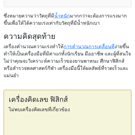
ซึ่งหมายความว่าวัตถุที่มี
น้ำหนัก
มากกว่าจะต้องการแรงมาก
ขึ้นเพื่อให้ได้ความเร่งเท่ากับวัตถุที่มีน้ำหนักเบา
ความคิดสุดท้าย
เครื่องคำนวณความเร่งทำให้
การคำนวณการเคลื่อนที่
ง่ายขึ้น
ทำให้เป็นเครื่องมือที่มีค่าแก่ทั้งนักเรียน มืออาชีพ และผู้ที่สนใจ
ไม่ว่าคุณจะวิเคราะห์ความเร็วของยานพาหนะ ศึกษาฟิสิกส์
หรือสำรวจพลศาสตร์กีฬา เครื่องมือนี้ให้ผลลัพธ์ที่รวดเร็วและ
แม่นยำ
เครื่องคิดเลข ฟิสิกส์
ไม่พบเครื่องคิดเลขที่เกี่ยวข้อง