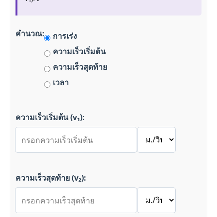
คำนวณ:
การเร่ง
ความเร็วเริ่มต้น
ความเร็วสุดท้าย
เวลา
ความเร็วเริ่มต้น (v₁):
ความเร็วสุดท้าย (v₂):