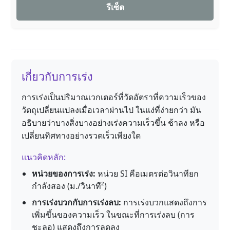
รีเซ็ต
เกี่ยวกับการเร่ง
การเร่งเป็นปริมาณเวกเตอร์ที่วัดอัตราที่ความเร็วของ
วัตถุเปลี่ยนแปลงเมื่อเวลาผ่านไป ในแง่ที่ง่ายกว่า มัน
อธิบายว่าบางสิ่งบางอย่างเร่งความเร็วขึ้น ช้าลง หรือ
เปลี่ยนทิศทางอย่างรวดเร็วเพียงใด
แนวคิดหลัก:
หน่วยของการเร่ง:
หน่วย SI คือเมตรต่อวินาทียก
กำลังสอง (ม./วินาที²)
การเร่งบวกกับการเร่งลบ:
การเร่งบวกแสดงถึงการ
เพิ่มขึ้นของความเร็ว ในขณะที่การเร่งลบ (การ
ชะลอ) แสดงถึงการลดลง