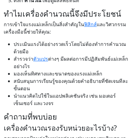
คลิก
คำนวณ
เพื่อดูผลลัพธ์ทันที
ทำไมเครื่องคำนวณนี้จึงมีประโยชน์
การเข้าใจแรงแม่เหล็กเป็นสิ่งสำคัญใน
ฟิสิกส์
และวิศวกรรม
เครื่องมือนี้ช่วยให้คุณ:
ประเมินแรงได้อย่างรวดเร็วโดยไม่ต้องทำการคำนวณ
ด้วยมือ
สำรวจว่า
ตัวแปร
ต่างๆ มีผลต่อการมีปฏิสัมพันธ์แม่เหล็ก
อย่างไร
มองเห็นทิศทางและขนาดของแรงแม่เหล็ก
สนับสนุนการเรียนรู้ของคุณด้วยคำอธิบายที่ชัดเจนทีละ
ขั้นตอน
นำแนวคิดไปใช้ในแอปพลิเคชันจริง เช่น มอเตอร์
เซ็นเซอร์ และวงจร
คำถามที่พบบ่อย
เครื่องคำนวณรองรับหน่วยอะไรบ้าง?