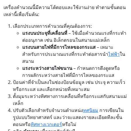
เครื่องคำนวณนี้มีความโต้ตอบและใช้งานง่าย ทำตามขั้นตอน
เหล่านี้เพื่อเริ่มต้น:
เลือกประเภทการคำนวณที่คุณต้องการ:
แรงบนประจุที่เคลื่อนที่
– ใช้เมื่อคำนวณแรงที่กระทำ
ต่ออนุภาค เช่น อิเล็กตรอนในสนามแม่เหล็ก
แรงบนสายไฟที่มีการไหลของกระแส
– เหมาะ
สำหรับการประมาณแรงที่กระทำต่อสารนำ
ไฟฟ้า
ใน
สนาม
แรงระหว่างสายไฟขนาน
– กำหนดการดึงดูดหรือ
การผลักระหว่างสายไฟที่มีการไหลของกระแส
ป้อนค่าที่จำเป็นลงในช่องป้อนข้อมูล เช่น ประจุ ความเร็ว
หรือกระแส และเลือกหน่วยที่เหมาะสม
ตั้งมุมระหว่างทิศทางการเคลื่อนที่หรือกระแสกับสนามแม่
เหล็ก
ปรับตัวเลือกสำหรับจำนวนตำแหน่ง
ทศนิยม
การเขียนใน
รูปแบบวิทยาศาสตร์ และว่าจะแสดงรายละเอียดทีละขั้น
ตอนหรือ
ทิศทางเวกเตอร์
หรือไม่