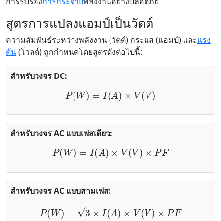
การรับรอง
การกระจาย
พลังงานอย่างปลอดภัย
สูตรการแปลงแอมป์เป็นวัตต์
ความสัมพันธ์ระหว่างพลังงาน (วัตต์) กระแส (แอมป์) และ
แรง
ดัน
(โวลต์) ถูกกำหนดโดยสูตรดังต่อไปนี้:
สำหรับวงจร DC:
P
(
W
)
=
I
(
A
)
×
V
(
V
)
สำหรับวงจร AC แบบเฟสเดียว:
P
(
W
)
=
I
(
A
)
×
V
(
V
)
×
P
F
สำหรับวงจร AC แบบสามเฟส:
P
(
W
)
=
3
×
I
(
A
)
×
V
(
V
)
×
P
F