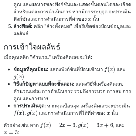
คูณ และผลหารของฟังก์ชันและแสดงขั้นตอนโดยละเอียด
x
สำหรับแต่ละการดำเนินการ หากมีการระบุจุด จะประเมิน
ฟังก์ชันและการดำเนินการที่ค่าของ
นั้น
ล้างฟิลด์:
คลิก "ล้างทั้งหมด" เพื่อรีเซ็ตช่องป้อนข้อมูลและ
ผลลัพธ์
การเข้าใจผลลัพธ์
เมื่อคุณคลิก "คำนวณ" เครื่องคิดเลขจะให้:
f
(
x
)
g
(
x
)
ข้อมูลที่คุณป้อน:
แสดงฟังก์ชันที่ป้อนเข้ามา
และ
วิธีแก้ปัญหาแบบทีละขั้นตอน:
แสดงวิธีที่เครื่องคิดเลข
คำนวณแต่ละการดำเนินการ รวมถึงการบวก การลบ การ
คูณ และการหาร
x
f
(
x
)
g
(
x
)
การประเมินจุด:
หากคุณป้อนจุด เครื่องคิดเลขจะประเมิน
,
และการดำเนินการที่ได้ที่ค่าของ
นั้น
f
(
x
)
=
2
x
+
3
g
(
x
)
=
3
x
+
6
x
=
3
ตัวอย่างเช่น หาก
,
, และ
: