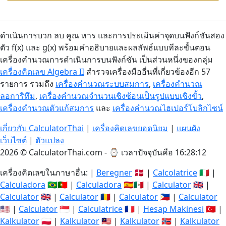
ดำเนินการบวก ลบ คูณ หาร และการประเมินค่าจุดบนฟังก์ชันสอง
ตัว f(x) และ g(x) พร้อมคำอธิบายและผลลัพธ์แบบทีละขั้นตอน
เครื่องคำนวณการดำเนินการบนฟังก์ชัน เป็นส่วนหนึ่งของกลุ่ม
เครื่องคิดเลข Algebra II
สำรวจเครื่องมืออื่นที่เกี่ยวข้องอีก 57
รายการ รวมถึง
เครื่องคำนวณระบบสมการ
,
เครื่องคำนวณ
ลอการิทึม
,
เครื่องคำนวณจำนวนเชิงซ้อนเป็นรูปแบบเชิงขั้ว
,
เครื่องคำนวณตัวแก้สมการ
และ
เครื่องคำนวณไฮเปอร์โบลิกไซน์
เกี่ยวกับ CalculatorThai
|
เครื่องคิดเลขยอดนิยม
|
แผนผัง
เว็บไซต์
|
ตัวแปลง
2026 © CalculatorThai.com - ⌚
เวลาปัจจุบันคือ 16:28:13
เครื่องคิดเลขในภาษาอื่น: |
Beregner
🇩🇰 |
Calcolatrice
🇮🇹 |
Calculadora
🇧🇷🇵🇹 |
Calculadora
🇪🇸🇲🇽 |
Calculator
🇬🇧 |
Calculator
🇬🇧 |
Calculator
🇷🇴 |
Calculator
🇵🇭 |
Calculator
🇺🇸 |
Calculator
🇸🇬 |
Calculatrice
🇫🇷 |
Hesap Makinesi
🇹🇷 |
Kalkulator
🇵🇱 |
Kalkulator
🇲🇾 |
Kalkulator
🇳🇴 |
Kalkulator