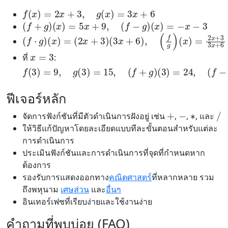
f
(
x
)
=
2
x
+
3
,
g
(
x
)
=
3
x
+
6
(
f
+
g
)
(
x
)
=
5
x
+
9
,
(
f
−
g
)
(
x
)
=
−
x
−
3
(
f
⋅
g
)
(
x
)
=
(
2
x
+
3
)
(
3
x
+
6
)
,
(
f
g
)
(
x
)
=
2
x
+
3
3
x
+
6
x
=
3
ที่
:
f
(
3
)
=
9
,
g
(
3
)
=
15
,
(
f
+
g
)
(
3
)
=
24
,
(
f
−
g
)
(
3
)
=
−
6
,
ฟีเจอร์หลัก
∗
+
−
/
จัดการฟังก์ชันที่มีตัวดำเนินการฝังอยู่ เช่น
,
,
, และ
ให้วิธีแก้ปัญหาโดยละเอียดแบบทีละขั้นตอนสำหรับแต่ละ
การดำเนินการ
ประเมินฟังก์ชันและการดำเนินการที่จุดที่กำหนดหาก
ต้องการ
รองรับการแสดงออกทาง
คณิตศาสตร์
ที่หลากหลาย รวม
ถึงพหุนาม
เศษส่วน
และ
อื่นๆ
อินเทอร์เฟซที่เรียบง่ายและใช้งานง่าย
คำถามที่พบบ่อย (FAQ)