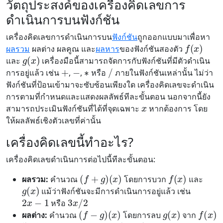
วัตถุประสงค์ของเครื่องคิดเลขการ
ดำเนินการบนฟังก์ชัน
f
(
x
)
เครื่องคิดเลขการดำเนินการบน
ฟังก์ชัน
ถูกออกแบบมาเพื่อหา
g
(
x
)
ผลรวม
ผลต่าง ผลคูณ และ
ผลหาร
ของฟังก์ชันสองตัว
∗
+
−
/
และ
เครื่องมือนี้สามารถจัดการกับฟังก์ชันที่มีตัวดำเนิน
การอยู่แล้ว เช่น
,
,
หรือ
ภายในฟังก์ชันเหล่านั้น ไม่ว่า
ฟังก์ชันที่ป้อนเข้ามาจะซับซ้อนเพียงใด เครื่องคิดเลขจะดำเนิน
x
การตามที่กำหนดและแสดงผลลัพธ์ทีละขั้นตอน นอกจากนี้ยัง
สามารถประเมินฟังก์ชันที่ได้ที่จุดเฉพาะ
หากต้องการ โดย
ให้ผลลัพธ์เชิงตัวเลขที่ค่านั้น
เครื่องคิดเลขนี้ทำอะไร?
เครื่องคิดเลขดำเนินการต่อไปนี้ทีละขั้นตอน:
(
f
+
g
)
(
x
)
f
(
x
)
g
(
x
)
ผลรวม:
คำนวณ
โดยการบวก
และ
2
x
−
1
3
x
/
2
แม้ว่าฟังก์ชันจะมีการดำเนินการอยู่แล้ว เช่น
(
f
−
g
)
(
x
)
g
(
x
)
f
(
x
)
หรือ
ผลต่าง:
คำนวณ
โดยการลบ
จาก