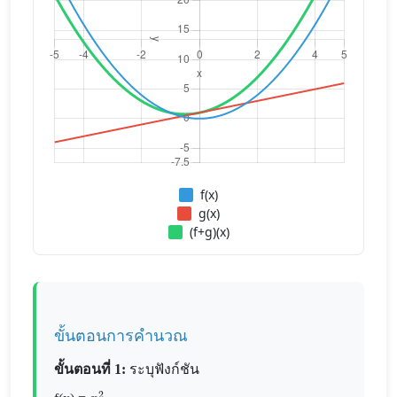
f(x)
g(x)
(f+g)(x)
ขั้นตอนการคำนวณ
ขั้นตอนที่ 1:
ระบุฟังก์ชัน
x
2