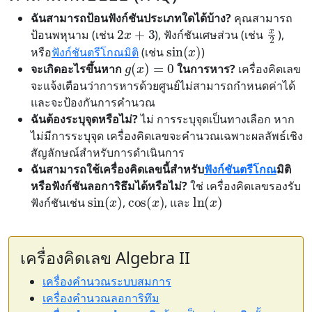
2
x
+
3
x
2
ฉันสามารถป้อนฟังก์ชันประเภทใดได้บ้าง?
คุณสามารถ
ป้อนพหุนาม (เช่น
), ฟังก์ชันเศษส่วน (เช่น
),
sin
(
x
)
g
(
x
)
=
0
หรือ
ฟังก์ชันตรีโกณมิติ
(เช่น
)
จะเกิดอะไรขึ้นหาก
ในการหาร?
เครื่องคิดเลข
จะแจ้งเตือนว่าการหารด้วยศูนย์ไม่สามารถกำหนดค่าได้
และจะป้องกันการคำนวณ
ฉันต้องระบุจุดหรือไม่?
ไม่ การระบุจุดเป็นทางเลือก หาก
ไม่มีการระบุจุด เครื่องคิดเลขจะคำนวณเฉพาะผลลัพธ์เชิง
สัญลักษณ์สำหรับการดำเนินการ
ฉันสามารถใช้เครื่องคิดเลขนี้สำหรับ
ฟังก์ชันตรีโกณ
มิติ
sin
(
x
)
cos
(
x
)
ln
(
x
)
หรือฟังก์ชันลอการิธึมได้หรือไม่?
ใช่ เครื่องคิดเลขรองรับ
ฟังก์ชันเช่น
,
, และ
เครื่องคิดเลข Algebra II
เครื่องคำนวณระบบสมการ
เครื่องคำนวณลอการิทึม