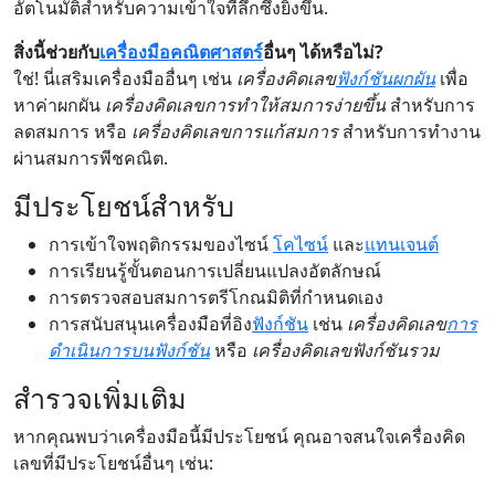
อัตโนมัติสำหรับความเข้าใจที่ลึกซึ้งยิ่งขึ้น.
สิ่งนี้ช่วยกับ
เครื่องมือคณิตศาสตร์
อื่นๆ ได้หรือไม่?
ใช่! นี่เสริมเครื่องมืออื่นๆ เช่น
เครื่องคิดเลข
ฟังก์ชันผกผัน
เพื่อ
หาค่าผกผัน
เครื่องคิดเลขการทำให้สมการง่ายขึ้น
สำหรับการ
ลดสมการ หรือ
เครื่องคิดเลขการแก้สมการ
สำหรับการทำงาน
ผ่านสมการพีชคณิต.
มีประโยชน์สำหรับ
การเข้าใจพฤติกรรมของไซน์
โคไซน์
และ
แทนเจนต์
การเรียนรู้ขั้นตอนการเปลี่ยนแปลงอัตลักษณ์
การตรวจสอบสมการตรีโกณมิติที่กำหนดเอง
การสนับสนุนเครื่องมือที่อิง
ฟังก์ชัน
เช่น
เครื่องคิดเลข
การ
ดำเนินการบนฟังก์ชัน
หรือ
เครื่องคิดเลขฟังก์ชันรวม
สำรวจเพิ่มเติม
หากคุณพบว่าเครื่องมือนี้มีประโยชน์ คุณอาจสนใจเครื่องคิด
เลขที่มีประโยชน์อื่นๆ เช่น: