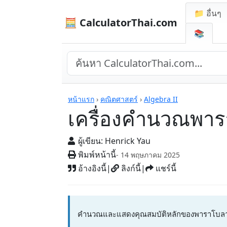
📁 อื่นๆ
🧮 CalculatorThai.com
📚
เครื่องคิดเลข
หน้าแรก
›
คณิตศาสตร์
›
Algebra II
เครื่องคำนวณพา
ผู้เขียน:
Henrick Yau
พิมพ์หน้านี้
- 14 พฤษภาคม 2025
อ้างอิงนี้
|
ลิงก์นี้
|
แชร์นี้
คำนวณและแสดงคุณสมบัติหลักของพาราโบลาต