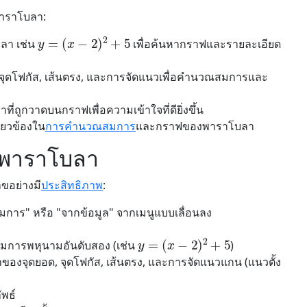
ขพาราโบลา:
y
=
(
x
−
2
)
2
+
5
ลา เช่น
เพื่อค้นหากราฟและรายละเอียด
ด, จุดโฟกัส, เส้นตรง, และการจัดแนวเพื่อคำนวณสมการและ
ี่ถูกวาดบนกราฟเพื่อความเข้าใจที่ดียิ่งขึ้น
กี่ยวข้องใน
การคำนวณสมการ
และกราฟของพาราโบลา
ลขพาราโบลา
ลขอย่างมี
ประสิทธิภาพ
:
มการ" หรือ "จากข้อมูล" จากเมนูแบบเลื่อนลง
y
=
(
x
−
2
)
2
+
5
มการพหุนามอันดับสอง (เช่น
)
าของจุดยอด, จุดโฟกัส, เส้นตรง, และการจัดแนวแกน (แนวตั้ง
ัพธ์