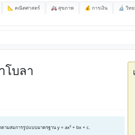
📐 คณิตศาสตร์
🚑 สุขภาพ
💰 การเงิน
🔬 วิทย
ราโบลา
ามสมการรูปแบบมาตรฐาน y = ax² + bx + c.