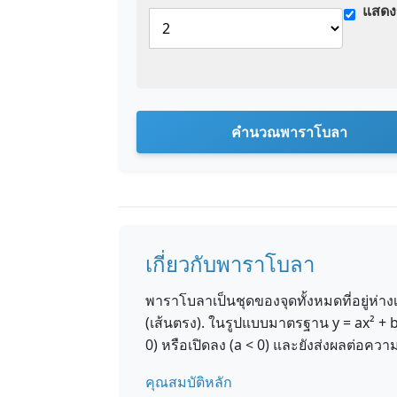
แสดง
คำนวณพาราโบลา
เกี่ยวกับพาราโบลา
พาราโบลาเป็นชุดของจุดทั้งหมดที่อยู่ห่า
(เส้นตรง). ในรูปแบบมาตรฐาน y = ax² + bx
0) หรือเปิดลง (a < 0) และยังส่งผลต่อ
คุณสมบัติหลัก