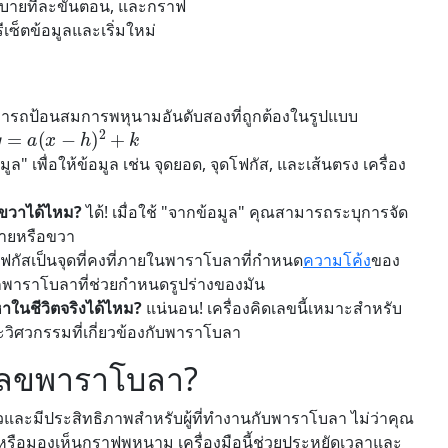
บายทีละขั้นตอน, และกราฟ
รีเซ็ตข้อมูลและเริ่มใหม่
รถป้อนสมการพหุนามอันดับสองที่ถูกต้องในรูปแบบ
y
=
a
(
x
−
h
)
2
+
k
ูล" เพื่อให้ข้อมูล เช่น จุดยอด, จุดโฟกัส, และเส้นตรง เครื่อง
อขวาได้ไหม?
ได้! เมื่อใช้ "จากข้อมูล" คุณสามารถระบุการจัด
้ายหรือขวา
ฟกัสเป็นจุดที่คงที่ภายในพาราโบลาที่กำหนด
ความโค้ง
ของ
นอกพาราโบลาที่ช่วยกำหนดรูปร่างของมัน
หาในชีวิตจริงได้ไหม?
แน่นอน! เครื่องคิดเลขนี้เหมาะสำหรับ
ะวิศวกรรมที่เกี่ยวข้องกับพาราโบลา
ดเลขพาราโบลา?
ร็วและมีประสิทธิภาพสำหรับผู้ที่ทำงานกับพาราโบลา ไม่ว่าคุณ
 หรือมองเห็นกราฟพหุนาม เครื่องมือนี้ช่วยประหยัดเวลาและ