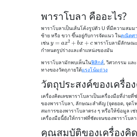
พาราโบลา คืออะไร?
พาราโบลาเป็นเส้นโค้งรูปตัว U ที่มีความสมมาต
ซ้าย หรือ ขวา ขึ้นอยู่กับการจัดแนว ใน
คณิตศา
y
=
a
x
2
+
b
x
+
c
เช่น
พาราโบลามีลักษณะส
กำหนดรูปร่างและตำแหน่งของมัน
พาราโบลามักพบเห็นใน
ฟิสิกส์
, วิศวกรรม และ
ทางของวัตถุภายใต้
แรงโน้มถ่วง
วัตถุประสงค์ของเครื่
เครื่องคิดเลขพาราโบลาเป็นเครื่องมือที่ง่
ของพาราโบลา, ลักษณะสำคัญ (จุดยอด, จุดโฟ
สมการของพาราโบลาตรง ๆ หรือให้ข้อมูล เช่น 
เครื่องมือนี้ยังให้กราฟที่ชัดเจนของพาราโบลาส
คุณสมบัติของเครื่องค