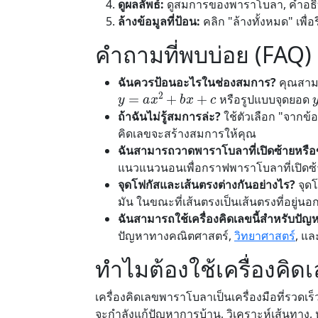
ดูผลลัพธ์:
ดูสมการของพาราโบลา, คำอธิ
ล้างข้อมูลที่ป้อน:
คลิก "ล้างทั้งหมด" เพื่อ
คำถามที่พบบ่อย (FAQ)
ฉันควรป้อนอะไรในช่องสมการ?
คุณสามา
y
=
a
x
2
+
b
x
+
c
หรือรูปแบบจุดยอด
ถ้าฉันไม่รู้สมการล่ะ?
ใช้ตัวเลือก "จากข้อม
คิดเลขจะสร้างสมการให้คุณ
ฉันสามารถวาดพาราโบลาที่เปิดซ้ายหรื
แนวแนวนอนเพื่อกราฟพาราโบลาที่เปิดซ
จุดโฟกัสและเส้นตรงต่างกันอย่างไร?
จุดโ
มัน ในขณะที่เส้นตรงเป็นเส้นตรงที่อยู่
ฉันสามารถใช้เครื่องคิดเลขนี้สำหรับปัญ
ปัญหาทางคณิตศาสตร์,
วิทยาศาสตร์
, แล
ทำไมต้องใช้เครื่องคิ
เครื่องคิดเลขพาราโบลาเป็นเครื่องมือที่รวดเ
จะกำลังแก้ปัญหาการบ้าน, วิเคราะห์เส้นทาง,