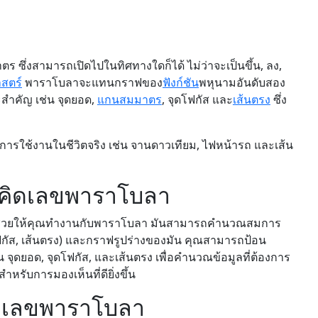
ร ซึ่งสามารถเปิดไปในทิศทางใดก็ได้ ไม่ว่าจะเป็นขึ้น, ลง,
สตร์
พาราโบลาจะแทนกราฟของ
ฟังก์ชัน
พหุนามอันดับสอง
ำคัญ เช่น จุดยอด,
แกนสมมาตร
, จุดโฟกัส และ
เส้นตรง
ซึ่ง
การใช้งานในชีวิตจริง เช่น จานดาวเทียม, ไฟหน้ารถ และเส้น
องคิดเลขพาราโบลา
ายที่ช่วยให้คุณทำงานกับพาราโบลา มันสามารถคำนวณสมการ
กัส, เส้นตรง) และกราฟรูปร่างของมัน คุณสามารถป้อน
จุดยอด, จุดโฟกัส, และเส้นตรง เพื่อคำนวณข้อมูลที่ต้องการ
ำหรับการมองเห็นที่ดียิ่งขึ้น
ิดเลขพาราโบลา