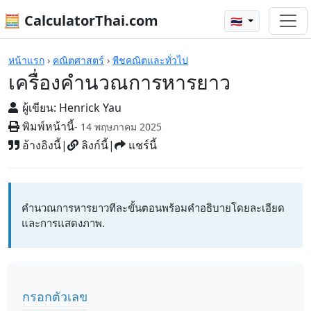
🧮 CalculatorThai.com
🇹🇭
เครื่องคิดเลข
หน้าแรก
›
คณิตศาสตร์
›
พีชคณิตและทั่วไป
เครื่องคำนวณการหารยาว
ผู้เขียน:
Henrick Yau
พิมพ์หน้านี้
- 14 พฤษภาคม 2025
อ้างอิงนี้
|
ลิงก์นี้
|
แชร์นี้
คำนวณการหารยาวทีละขั้นตอนพร้อมคำอธิบายโดยละเอียด
และการแสดงภาพ.
กรอกตัวเลข