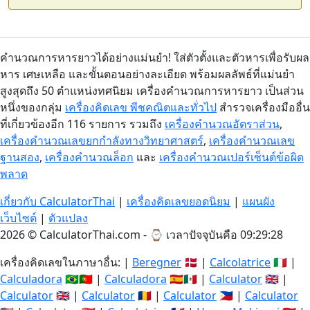
คำนวณการหารยาวได้อย่างแม่นยำ! ใส่ตัวตั้งและตัวหารเพื่อรับผล
หาร เศษเหลือ และขั้นตอนอย่างละเอียด พร้อมผลลัพธ์ที่แม่นยำ
สูงสุดถึง 50 ตำแหน่งทศนิยม เครื่องคำนวณการหารยาว เป็นส่วน
หนึ่งของกลุ่ม
เครื่องคิดเลข พีชคณิตและทั่วไป
สำรวจเครื่องมืออื่น
ที่เกี่ยวข้องอีก 116 รายการ รวมถึง
เครื่องคำนวณอัตราส่วน
,
เครื่องคำนวณเลขยกกำลังทางวิทยาศาสตร์
,
เครื่องคำนวณเลข
ฐานสอง
,
เครื่องคำนวณล็อก
และ
เครื่องคำนวณเปอร์เซ็นต์ข้อผิด
พลาด
เกี่ยวกับ CalculatorThai
|
เครื่องคิดเลขยอดนิยม
|
แผนผัง
เว็บไซต์
|
ตัวแปลง
2026 © CalculatorThai.com - ⌚
เวลาปัจจุบันคือ 09:29:29
เครื่องคิดเลขในภาษาอื่น: |
Beregner
🇩🇰 |
Calcolatrice
🇮🇹 |
Calculadora
🇧🇷🇵🇹 |
Calculadora
🇪🇸🇲🇽 |
Calculator
🇬🇧 |
Calculator
🇬🇧 |
Calculator
🇷🇴 |
Calculator
🇵🇭 |
Calculator