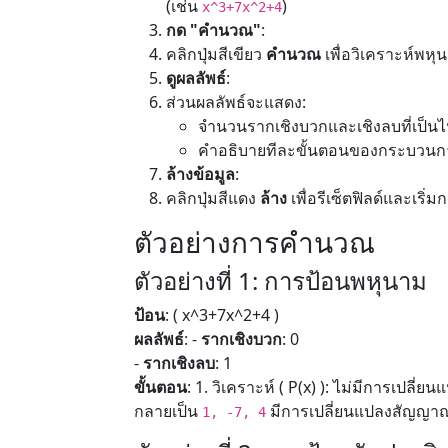
(เช่น
)
x^3+7x^2+4
กด "คำนวณ"
:
คลิกปุ่มสีเขียว
คำนวณ
เพื่อวิเคราะห์พหุ
ดูผลลัพธ์
:
ส่วนผลลัพธ์จะแสดง:
จำนวนรากเชิงบวกและเชิงลบที่เป็นไ
คำอธิบายทีละขั้นตอนของกระบวน
ล้างข้อมูล
:
คลิกปุ่มสีแดง
ล้าง
เพื่อรีเซ็ตฟิลด์และเริ
ตัวอย่างการคำนวณ
ตัวอย่างที่ 1: การป้อนพหุนาม
ป้อน
: ( x^3+7x^2+4 )
ผลลัพธ์
: -
รากเชิงบวก
: 0
-
รากเชิงลบ
: 1
ขั้นตอน
: 1. วิเคราะห์ ( P(x) ): ไม่มีการเปล
กลายเป็น
มีการเปลี่ยนแปลงสัญญา
1, -7, 4