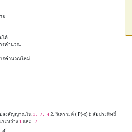
นาม
ปได้
การคำนวณ
่มการคำนวณใหม่
ี่ยนแปลงสัญญาณใน
2. วิเคราะห์ ( P(-x) ): สัมประสิทธิ์
1, 7, 4
ณระหว่าง
และ
1
-7