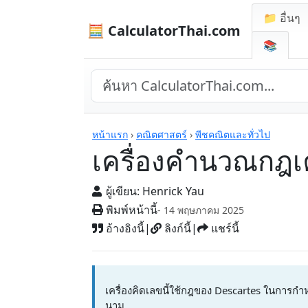
📁 อื่นๆ
🧮 CalculatorThai.com
📚
เครื่องคิดเลข
หน้าแรก
›
คณิตศาสตร์
›
พีชคณิตและทั่วไป
เครื่องคำนวณกฎเค
ผู้เขียน:
Henrick Yau
พิมพ์หน้านี้
- 14 พฤษภาคม 2025
อ้างอิงนี้
|
ลิงก์นี้
|
แชร์นี้
เครื่องคิดเลขนี้ใช้กฎของ Descartes ในการ
นาม