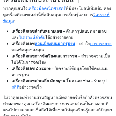
หากคุณสนใจ
เครื่องมือคณิตศาสตร์
ที่มีประโยชน์เพิ่มเติม ลอง
ดูเครื่องคิดเลขเหล่านี้ที่สนับสนุนการเรียนรู้และการ
วิเคราะห์
ข้อมูล
:
เครื่องคิดเลขลำดับหมายเลข
– ค้นหารูปแบบหมายเลข
และ
วิเคราะห์ลำดับ
ได้อย่างง่ายดาย
เครื่องคิดเลข
ส่วนเบี่ยงเบนมาตรฐาน
– เข้าใจ
การกระจาย
ของข้อมูลของคุณ
เครื่องคิดเลขการจัดเรียงและการรวม
– สำรวจความเป็น
ไปได้ในการจัดเรียง
เครื่องคิดเลข Z-Score
– วิเคราะห์ข้อมูลโดยใช้คะแนน
มาตรฐาน
เครื่องคิดเลขค่าเฉลี่ย มัธยฐาน โมด และช่วง
– รับสรุป
สถิติ
อย่างรวดเร็ว
ไม่ว่าคุณจะทำงานผ่านปัญหาคณิตศาสตร์หรือกำลังตรวจสอบ
คำตอบของคุณ เครื่องคิดเลขการหารเศษส่วนเป็นทางออกที่
ตรงไปตรงมาและเชื่อถือได้เพื่อช่วยให้คุณเรียนรู้และแก้ปัญหา
ด้วยความมั่นใจ