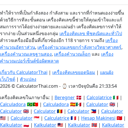
ทำให้รากที่เป็นกำลังสอง กำลังสาม และรากที่กำหนดเองง่ายขึ้น
ด้วยวิธีการทีละขั้นตอน เครื่องคิดเลขนี้ช่วยให้คุณเข้าใจและแก้
สมการรากได้อย่างง่ายดายและแม่นยำ เครื่องคิดเลขการทำให้
รากง่าย เป็นส่วนหนึ่งของกลุ่ม
เครื่องคิดเลข พีชคณิตและทั่วไป
สำรวจเครื่องมืออื่นที่เกี่ยวข้องอีก 118 รายการ รวมถึง
เครื่อง
คำนวณอัตราส่วน
,
เครื่องคำนวณเลขยกกำลังทางวิทยาศาสตร์
,
เครื่องคำนวณเลขฐานสอง
,
เครื่องคำนวณล็อก
และ
เครื่อง
คำนวณเปอร์เซ็นต์ข้อผิดพลาด
เกี่ยวกับ CalculatorThai
|
เครื่องคิดเลขยอดนิยม
|
แผนผัง
เว็บไซต์
|
ตัวแปลง
2026 © CalculatorThai.com - ⌚
เวลาปัจจุบันคือ 21:33:55
เครื่องคิดเลขในภาษาอื่น: |
Beregner
🇩🇰 |
Calcolatrice
🇮🇹 |
Calculadora
🇧🇷🇵🇹 |
Calculadora
🇪🇸🇲🇽 |
Calculator
🇬🇧 |
Calculator
🇬🇧 |
Calculator
🇷🇴 |
Calculator
🇵🇭 |
Calculator
🇺🇸 |
Calculator
🇸🇬 |
Calculatrice
🇫🇷 |
Hesap Makinesi
🇹🇷 |
Kalkulator
🇵🇱 |
Kalkulator
🇲🇾 |
Kalkulator
🇳🇴 |
Kalkulator