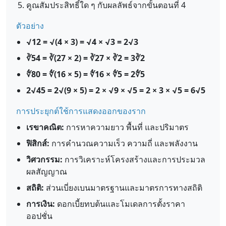
คูณสัมประสิทธิ์ใด ๆ กับผลลัพธ์จากขั้นตอนที่ 4
ตัวอย่าง
√12 = √(4 × 3) = √4 × √3 = 2√3
∛54 = ∛(27 × 2) = ∛27 × ∛2 = 3∛2
∜80 = ∜(16 × 5) = ∜16 × ∜5 = 2∜5
2√45 = 2√(9 × 5) = 2 × √9 × √5 = 2 × 3 × √5 = 6√5
การประยุกต์ใช้การแสดงออกของราก
เรขาคณิต:
การหาความยาว พื้นที่ และปริมาตร
ฟิสิกส์:
การคำนวณความเร็ว ความถี่ และพลังงาน
วิศวกรรม:
การวิเคราะห์โครงสร้างและการประมวล
ผลสัญญาณ
สถิติ:
ส่วนเบี่ยงเบนมาตรฐานและมาตรการทางสถิติ
การเงิน:
ดอกเบี้ยทบต้นและโมเดลการตั้งราคา
ออปชั่น