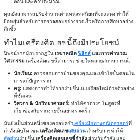
ตอน และค่าประมาณ
คุณยังสามารถปรับจำนวนตำแหน่งทศนิยมที่จะแสดง ทำให้
ยืดหยุ่นสำหรับการตรวจสอบอย่างรวดเร็วหรือการศึกษาอย่าง
ลึกซึ้ง
ทำไมเครื่องคิดเลขนี้ถึงมีประโยชน์
นิพจน์รากมักปรากฏใน
เรขาคณิต
ฟิสิกส์
และการคำนวณ
วิศวกรรม
เครื่องคิดเลขนี้สามารถช่วยในหลายสถานการณ์:
นักเรียน:
ตรวจสอบการบ้านของคุณและเข้าใจขั้นตอนใน
การแก้ปัญหาราก
ครู:
แสดงการทำให้รากง่ายขึ้นแบบเรียลไทม์ด้วยตัวอย่าง
ที่ชัดเจน
วิศวกร & นักวิทยาศาสตร์:
ทำให้ค่าต่างๆ ในสูตรที่
เกี่ยวข้องกับรากง่ายขึ้นอย่างรวดเร็ว
มันยังเป็นส่วนหนึ่งของครอบครัว
เครื่องมือทางคณิตศาสตร์
ที่
กำลังเติบโต เช่น
เครื่องคิดเลข
เศษส่วน
สำหรับการทำให้
สัดส่วน
ง่ายขึ้น
เครื่องคิดเลขเลขชี้กำลัง
สำหรับกำลัง และ