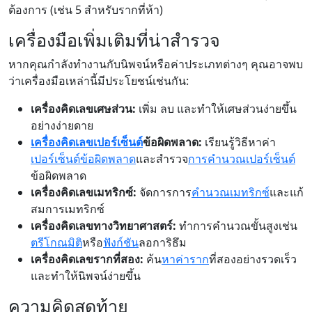
ต้องการ (เช่น 5 สำหรับรากที่ห้า)
เครื่องมือเพิ่มเติมที่น่าสำรวจ
หากคุณกำลังทำงานกับนิพจน์หรือค่าประเภทต่างๆ คุณอาจพบ
ว่าเครื่องมือเหล่านี้มีประโยชน์เช่นกัน:
เครื่องคิดเลขเศษส่วน:
เพิ่ม ลบ และทำให้เศษส่วนง่ายขึ้น
อย่างง่ายดาย
เครื่องคิดเลขเปอร์เซ็นต์
ข้อผิดพลาด:
เรียนรู้วิธีหาค่า
เปอร์เซ็นต์ข้อผิดพลาด
และสำรวจ
การคำนวณเปอร์เซ็นต์
ข้อผิดพลาด
เครื่องคิดเลขเมทริกซ์:
จัดการการ
คำนวณเมทริกซ์
และแก้
สมการเมทริกซ์
เครื่องคิดเลขทางวิทยาศาสตร์:
ทำการคำนวณขั้นสูงเช่น
ตรีโกณมิติ
หรือ
ฟังก์ชัน
ลอการิธึม
เครื่องคิดเลขรากที่สอง:
ค้น
หาค่าราก
ที่สองอย่างรวดเร็ว
และทำให้นิพจน์ง่ายขึ้น
ความคิดสุดท้าย