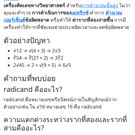
เครื่องคิดเลขทางวิทยาศาสตร์
สำหรับ
การคำนวณขั้นสูง
ไม่ว่า
คุณจะสำรวจ
การดำเนินการของ
เมทริกซ์
ทำการ
คำนวณ
เปอร์เซ็นต์
ข้อผิดพลาด
หรือทำให้
ค่ารากที่สองง่ายขึ้น
การมี
เครื่องทำให้รากที่ชัดเจนช่วยประหยัดเวลาและลดข้อผิดพลาด
ตัวอย่างปัญหา
√12 → √(4 × 3) → 2√3
∛54 → ∛(27 × 2) → 3∛2
2√45 → 2 × √(9 × 5) → 6√5
คำถามที่พบบ่อย
radicand คืออะไร?
radicand คือหมายเลขหรือนิพจน์ภายในสัญลักษณ์ราก
ตัวอย่างเช่น ใน √16 หมายเลข 16 คือ radicand
ความแตกต่างระหว่างรากที่สองและรากที่
สามคืออะไร?