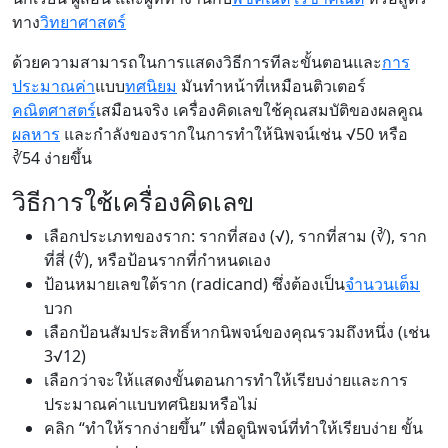
ทาง
วิทยาศาสตร์
ด้วยความสามารถในการแสดงวิธีการทีละขั้นตอนและ
การ
ประมาณค่า
แบบ
ทศนิยม
มันทำหน้าที่เหมือนติวเตอร์
คณิตศาสตร์
เสมือนจริง เครื่องคิดเลขใช้คุณสมบัติของผลคูณ
ผลหาร
และกำลังของรากในการทำให้นิพจน์เช่น √50 หรือ
∛54 ง่ายขึ้น
วิธีการใช้เครื่องคิดเลข
เลือกประเภทของราก: รากที่สอง (√), รากที่สาม (∛), ราก
ที่สี่ (∜), หรือป้อนรากที่กำหนดเอง
ป้อนหมายเลขใต้ราก (radicand) ซึ่งต้องเป็น
จำนวนเต็ม
บวก
เลือกป้อนสัมประสิทธิ์หากนิพจน์ของคุณรวมถึงหนึ่ง (เช่น
3√12)
เลือกว่าจะให้แสดงขั้นตอนการทำให้เรียบง่ายและการ
ประมาณค่าแบบทศนิยมหรือไม่
คลิก “ทำให้รากง่ายขึ้น” เพื่อดูนิพจน์ที่ทำให้เรียบง่าย ขั้น