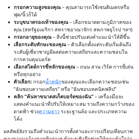
กรอกความสูงของคุณ
– คุณสามารถใช้เซนติเมตรหรือ
ฟุต/นิ้วก็ได้
ระบุขนาดรองเท้าของคุณ
– เลือกขนาดตามภูมิภาคของ
คุณ (สหรัฐอเมริกา สหราชอาณาจักร สหภาพยุโรป ฯลฯ)
กรอกอายุของคุณ
– สิ่งนี้ช่วยปรับแต่งคำแนะนำให้ดีขึ้น
เลือกระดับทักษะของคุณ
– ตัวเลือกตั้งแต่ระดับเริ่มต้นถึง
ระดับผู้เชี่ยวชาญมีผลต่อความเสถียรและความชอบใน
การควบคุมบอร์ด
เลือกสไตล์การขี่หลักของคุณ
– ถนน สวน เวิร์ต การขี่เล่น
หรือทุกอย่าง
ตัวเลือก:
กรอก
น้ำหนัก
ของคุณและเลือกความชอบเช่น
“ฉันชอบความเสถียร” หรือ “ฉันชอบเทคนิคฟลิป”
คลิก “ค้นหาขนาดสเก็ตบอร์ดของฉัน”
– เครื่องมือจะ
แสดงคำแนะนำที่ปรับให้เหมาะสม รวมถึงความกว้างของ
ดาดฟ้า ช่วง
ความยาว
ระยะฐานล้อ และประเภทความ
โค้ง
ผลลัพธ์ยังรวมถึงคำแนะนำการตั้งค่าและการเปรียบเทียบภาพ
ของความกว้างดาดฟ้าต่างๆ ข้อมูลเชิงลึกช่วยให้คุณเข้าใจว่า