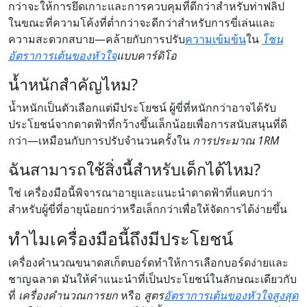
กว่าจะให้การยึดเกาะและการควบคุมที่ดีกว่าสำหรับท่าฟลิป
ในขณะที่ความโค้งที่ต่ำกว่าจะดีกว่าสำหรับการขี่เล่นและ
ความสะดวกสบาย—คล้ายกับการปรับ
ความเข้มข้น
ใน
โซน
อัตราการเต้นของหัวใจ
แบบคาร์ดิโอ
น้ำหนักสำคัญไหม?
น้ำหนักเป็นตัวเลือกแต่มีประโยชน์ ผู้ขี่ที่หนักกว่าอาจได้รับ
ประโยชน์จากดาดฟ้าที่กว้างขึ้นเล็กน้อยเพื่อการสนับสนุนที่ดี
กว่า—เหมือนกับการปรับจำนวนครั้งใน
การประมาณ 1RM
ฉันสามารถใช้สิ่งนี้สำหรับเด็กได้ไหม?
ใช่ เครื่องมือนี้พิจารณาอายุและแนะนำดาดฟ้าที่แคบกว่า
สำหรับผู้ขี่ที่อายุน้อยกว่าหรือเล็กกว่าเพื่อให้จัดการได้ง่ายขึ้น
ทำไมเครื่องมือนี้ถึงมีประโยชน์
เครื่องคำนวณขนาดสเก็ตบอร์ดทำให้การเลือกบอร์ดง่ายและ
ชาญฉลาด มันให้คำแนะนำที่เป็นประโยชน์ในลักษณะเดียวกับ
ที่
เครื่องคำนวณการยก
หรือ
สูตร
อัตราการเต้นของหัวใจสูงสุด