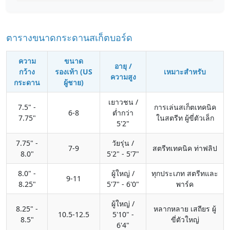
ตารางขนาดกระดานสเก็ตบอร์ด
ความ
ขนาด
อายุ /
กว้าง
รองเท้า (US
เหมาะสำหรับ
ความสูง
กระดาน
ผู้ชาย)
เยาวชน /
7.5" -
การเล่นสเก็ตเทคนิค
6-8
ต่ำกว่า
7.75"
ในสตรีท ผู้ขี่ตัวเล็ก
5'2"
7.75" -
วัยรุ่น /
7-9
สตรีทเทคนิค ท่าฟลิป
8.0"
5'2" - 5'7"
8.0" -
ผู้ใหญ่ /
ทุกประเภท สตรีทและ
9-11
8.25"
5'7" - 6'0"
พาร์ค
ผู้ใหญ่ /
8.25" -
หลากหลาย เสถียร ผู้
10.5-12.5
5'10" -
8.5"
ขี่ตัวใหญ่
6'4"