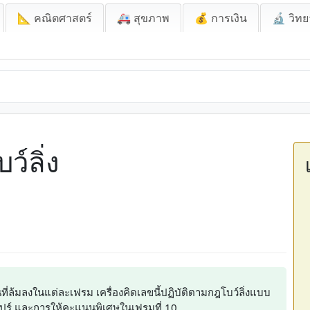
📐 คณิตศาสตร์
🚑 สุขภาพ
💰 การเงิน
🔬 วิทย
์ลิ่ง
้มลงในแต่ละเฟรม เครื่องคิดเลขนี้ปฏิบัติตามกฎโบว์ลิ่งแบบ
ปร์ และการให้คะแนนพิเศษในเฟรมที่ 10