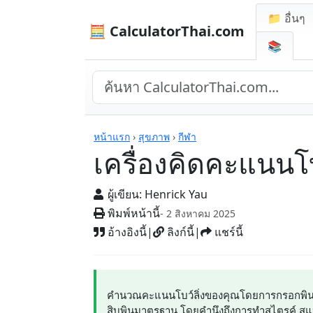
📁 อื่นๆ
🧮 CalculatorThai.com
📚
เครื่องคิดเลข
หน้าแรก
›
สุขภาพ
›
กีฬา
เครื่องคิดคะแนนโบว
ผู้เขียน:
Henrick Yau
พิมพ์หน้านี้
- 2 สิงหาคม 2025
อ้างอิงนี้
|
ลิงก์นี้
|
แชร์นี้
คำนวณคะแนนโบว์ลิ่งของคุณโดยการกรอกพินที่ล
สิบพินมาตรฐาน โดยคำนึงถึงการทำสไตรค์ สแ