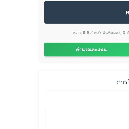
ค
กรอก:
0-9
สำหรับพินที่ล้มลง,
X
ส
คำนวณคะแนน
การว