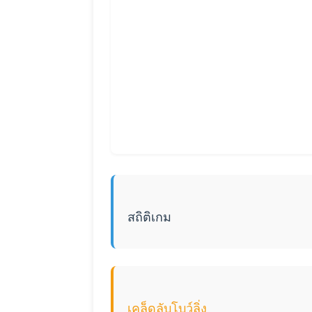
สถิติเกม
เคล็ดลับโบว์ลิ่ง