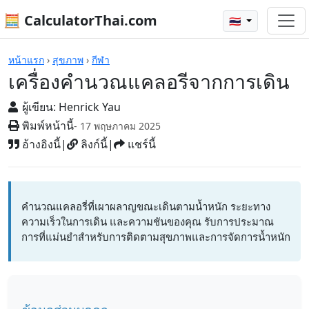
🧮 CalculatorThai.com
🇹🇭
เครื่องคิดเลข
หน้าแรก
›
สุขภาพ
›
กีฬา
เครื่องคำนวณแคลอรีจากการเดิน
ผู้เขียน:
Henrick Yau
พิมพ์หน้านี้
- 17 พฤษภาคม 2025
อ้างอิงนี้
|
ลิงก์นี้
|
แชร์นี้
คำนวณแคลอรี่ที่เผาผลาญขณะเดินตามน้ำหนัก ระยะทาง
ความเร็วในการเดิน และความชันของคุณ รับการประมาณ
การที่แม่นยำสำหรับการติดตามสุขภาพและการจัดการน้ำหนัก