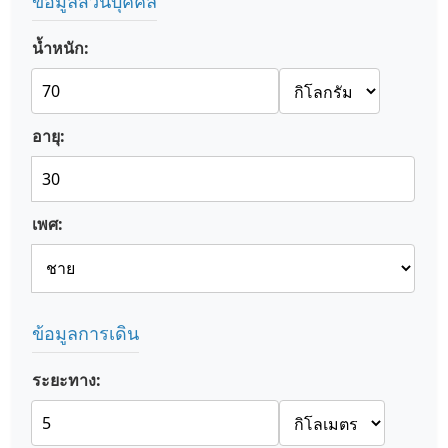
ข้อมูลส่วนบุคคล
น้ำหนัก:
อายุ:
เพศ:
ข้อมูลการเดิน
ระยะทาง: