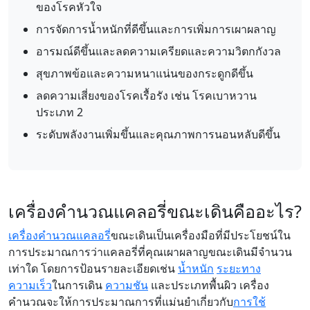
ของโรคหัวใจ
การจัดการน้ำหนักที่ดีขึ้นและการเพิ่มการเผาผลาญ
อารมณ์ดีขึ้นและลดความเครียดและความวิตกกังวล
สุขภาพข้อและความหนาแน่นของกระดูกดีขึ้น
ลดความเสี่ยงของโรคเรื้อรัง เช่น โรคเบาหวาน
ประเภท 2
ระดับพลังงานเพิ่มขึ้นและคุณภาพการนอนหลับดีขึ้น
เครื่องคำนวณแคลอรี่ขณะเดินคืออะไร?
เครื่องคำนวณแคลอรี่
ขณะเดินเป็นเครื่องมือที่มีประโยชน์ใน
การประมาณการว่าแคลอรี่ที่คุณเผาผลาญขณะเดินมีจำนวน
เท่าใด โดยการป้อนรายละเอียดเช่น
น้ำหนัก
ระยะทาง
ความเร็ว
ในการเดิน
ความชัน
และประเภทพื้นผิว เครื่อง
คำนวณจะให้การประมาณการที่แม่นยำเกี่ยวกับ
การใช้