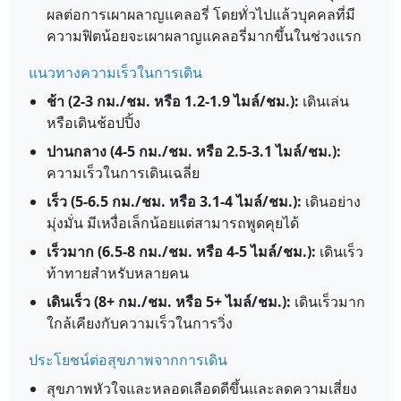
ผลต่อการเผาผลาญแคลอรี่ โดยทั่วไปแล้วบุคคลที่มี
ความฟิตน้อยจะเผาผลาญแคลอรี่มากขึ้นในช่วงแรก
แนวทางความเร็วในการเดิน
ช้า (2-3 กม./ชม. หรือ 1.2-1.9 ไมล์/ชม.):
เดินเล่น
หรือเดินช้อปปิ้ง
ปานกลาง (4-5 กม./ชม. หรือ 2.5-3.1 ไมล์/ชม.):
ความเร็วในการเดินเฉลี่ย
เร็ว (5-6.5 กม./ชม. หรือ 3.1-4 ไมล์/ชม.):
เดินอย่าง
มุ่งมั่น มีเหงื่อเล็กน้อยแต่สามารถพูดคุยได้
เร็วมาก (6.5-8 กม./ชม. หรือ 4-5 ไมล์/ชม.):
เดินเร็ว
ท้าทายสำหรับหลายคน
เดินเร็ว (8+ กม./ชม. หรือ 5+ ไมล์/ชม.):
เดินเร็วมาก
ใกล้เคียงกับความเร็วในการวิ่ง
ประโยชน์ต่อสุขภาพจากการเดิน
สุขภาพหัวใจและหลอดเลือดดีขึ้นและลดความเสี่ยง