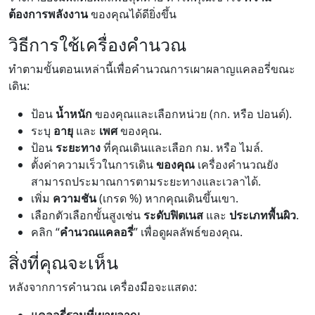
ต้องการพลังงาน
ของคุณได้ดียิ่งขึ้น
วิธีการใช้เครื่องคำนวณ
ทำตามขั้นตอนเหล่านี้เพื่อคำนวณการเผาผลาญแคลอรี่ขณะ
เดิน:
ป้อน
น้ำหนัก
ของคุณและเลือกหน่วย (กก. หรือ ปอนด์).
ระบุ
อายุ
และ
เพศ
ของคุณ.
ป้อน
ระยะทาง
ที่คุณเดินและเลือก กม. หรือ ไมล์.
ตั้งค่าความเร็วในการเดิน
ของคุณ
เครื่องคำนวณยัง
สามารถประมาณการตามระยะทางและเวลาได้.
เพิ่ม
ความชัน
(เกรด %) หากคุณเดินขึ้นเขา.
เลือกตัวเลือกขั้นสูงเช่น
ระดับฟิตเนส
และ
ประเภทพื้นผิว
.
คลิก “
คำนวณแคลอรี่
” เพื่อดูผลลัพธ์ของคุณ.
สิ่งที่คุณจะเห็น
หลังจากการคำนวณ เครื่องมือจะแสดง: