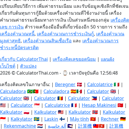
เปรียบเทียบวิธีการ เพิ่มค่าธรรมเนียม และรับข้อมูลเชิงลึกที่ชัดเจน
เกี่ยวกับต้นทุนการกู้ยืมด้วยเครื่องคำนวณที่ใช้งานง่ายนี้ เครื่อง
คำนวณค่าธรรมเนียมทางการเงิน เป็นส่วนหนึ่งของกลุ่ม
เครื่องคิด
เลข การเงิน
สำรวจเครื่องมืออื่นที่เกี่ยวข้องอีก 50 รายการ รวมถึง
เครื่องคำนวณหนี้
,
เครื่องคำนวณการชำระเงินกู้
,
เครื่องคำนวณ
มูลค่าสุทธิ
,
เครื่องคำนวณสินเชื่อเรือ
และ
เครื่องคำนวณการ
ชำระหนี้บัตรเครดิต
เกี่ยวกับ CalculatorThai
|
เครื่องคิดเลขยอดนิยม
|
แผนผัง
เว็บไซต์
|
ตัวแปลง
2026 © CalculatorThai.com - ⌚
เวลาปัจจุบันคือ 12:56:48
เครื่องคิดเลขในภาษาอื่น: |
Beregner
🇩🇰 |
Calcolatrice
🇮🇹 |
Calculadora
🇧🇷🇵🇹 |
Calculadora
🇪🇸🇲🇽 |
Calculator
🇬🇧 |
Calculator
🇬🇧 |
Calculator
🇷🇴 |
Calculator
🇵🇭 |
Calculator
🇺🇸 |
Calculator
🇸🇬 |
Calculatrice
🇫🇷 |
Hesap Makinesi
🇹🇷 |
Kalkulator
🇵🇱 |
Kalkulator
🇲🇾 |
Kalkulator
🇳🇴 |
Kalkulator
🇮🇩 |
Kalkylator
🇸🇪 |
Laskin
🇫🇮 |
Máy tính
🇻🇳 |
Rechner
🇩🇪
|
Rekenmachine
🇳🇱 |
آلة حاسبة
🇸🇦 |
計算機
🇹🇼🇭🇰 |
計算機