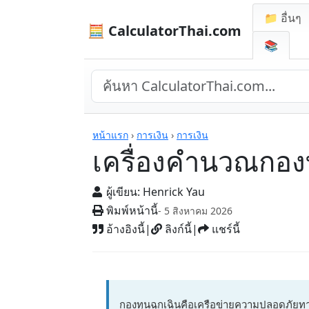
📁 อื่นๆ
🧮 CalculatorThai.com
📚
เครื่องคิดเลข
หน้าแรก
›
การเงิน
›
การเงิน
เครื่องคำนวณกองท
ผู้เขียน:
Henrick Yau
พิมพ์หน้านี้
- 5 สิงหาคม 2026
อ้างอิงนี้
|
ลิงก์นี้
|
แชร์นี้
กองทุนฉุกเฉินคือเครือข่ายความปลอดภัยทาง