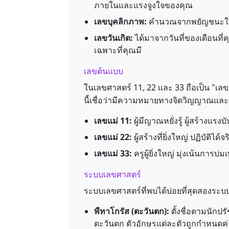
ภายในและแรงจูงใจของคุณ
เลขบุคลิกภาพ:
คำนวณจากพยัญชนะในชื่อ
เลขวันเกิด:
ได้มาจากวันที่ของเดือนที
เฉพาะที่คุณมี
เลขต้นแบบ
ในเลขศาสตร์ 11, 22 และ 33 ถือเป็น "เล
นี้เชื่อว่ามีความหมายทางจิตวิญญาณและศ
เลขแม่ 11:
ผู้มีญาณหยั่งรู้ ผู้สร้างแรงบั
เลขแม่ 22:
ผู้สร้างที่ยิ่งใหญ่ ปฏิบัติ
เลขแม่ 33:
ครูผู้ยิ่งใหญ่ มุ่งเน้นกา
ระบบเลขศาสตร์
ระบบเลขศาสตร์ที่พบได้บ่อยที่สุดสองระบบ
พีทาโกรัส (ตะวันตก):
ตั้งชื่อตามนักป
ตะวันตก ตัวอักษรแต่ละตัวถูกกำหนดค่าต