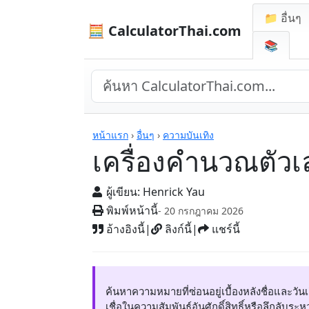
📁 อื่นๆ
🧮 CalculatorThai.com
📚
เครื่องคิดเลข
หน้าแรก
›
อื่นๆ
›
ความบันเทิง
เครื่องคำนวณตัว
ผู้เขียน:
Henrick Yau
พิมพ์หน้านี้
- 20 กรกฎาคม 2026
อ้างอิงนี้
|
ลิงก์นี้
|
แชร์นี้
ค้นหาความหมายที่ซ่อนอยู่เบื้องหลังชื่อและว
เชื่อในความสัมพันธ์อันศักดิ์สิทธิ์หรือลึกลับร