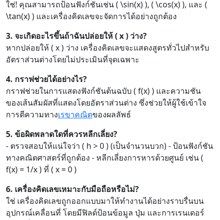
ใช่! คุณสามารถป้อนฟังก์ชันเช่น ( \sin(x) ), ( \cos(x) ), และ (
\tan(x) ) และเครื่องคิดเลขจะจัดการได้อย่างถูกต้อง
3. จะเกิดอะไรขึ้นถ้าฉันปล่อยให้ ( x ) ว่าง?
หากปล่อยให้ ( x ) ว่าง เครื่องคิดเลขจะแสดงสูตรทั่วไปสำหรับ
อัตราส่วนต่างโดยไม่ประเมินที่จุดเฉพาะ
4. กราฟช่วยได้อย่างไร?
กราฟช่วยในการแสดงฟังก์ชันต้นฉบับ ( f(x) ) และความชัน
ของเส้นสัมผัสที่แสดงโดยอัตราส่วนต่าง ซึ่งช่วยให้ผู้ใช้เข้าใจ
การตีความทาง
เรขาคณิต
ของผลลัพธ์
5. ข้อผิดพลาดใดที่ควรหลีกเลี่ยง?
- ตรวจสอบให้แน่ใจว่า ( h > 0 ) (เป็นจำนวนบวก) - ป้อนฟังก์ชัน
ทางคณิตศาสตร์ที่ถูกต้อง - หลีกเลี่ยงการหารด้วยศูนย์ เช่น (
f(x) = 1/x ) ที่ ( x = 0 )
6. เครื่องคิดเลขเหมาะกับมือถือหรือไม่?
ใช่ เครื่องคิดเลขถูกออกแบบมาให้ทำงานได้อย่างราบรื่นบน
อุปกรณ์เคลื่อนที่ โดยมีฟิลด์ป้อนข้อมูล ปุ่ม และการเรนเดอร์