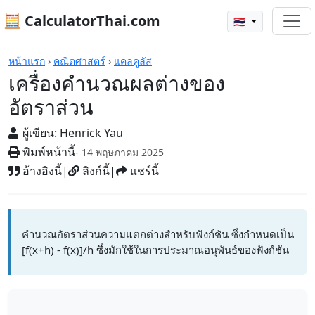
🧮 CalculatorThai.com
🇹🇭
เครื่องคิดเลข
หน้าแรก
›
คณิตศาสตร์
›
แคลคูลัส
เครื่องคำนวณผลต่างของ
อัตราส่วน
ผู้เขียน:
Henrick Yau
พิมพ์หน้านี้
- 14 พฤษภาคม 2025
อ้างอิงนี้
|
ลิงก์นี้
|
แชร์นี้
คำนวณอัตราส่วนความแตกต่างสำหรับฟังก์ชัน ซึ่งกำหนดเป็น
[f(x+h) - f(x)]/h ซึ่งมักใช้ในการประมาณอนุพันธ์ของฟังก์ชัน