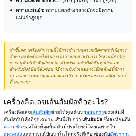
ความแตกต่างกลาง:
f'(x) ≈ [f(x+h) - f(x-h)]/(2h)
ความแม่นยำ:
ความแตกต่างกลางมักจะมีความ
แม่นยำสูงสุด
คำชี้แจง: เครื่องคำนวณนี้ให้การคำนวณทางคณิตศาสตร์เพื่อการ
ศึกษา ผลลัพธ์ควรได้รับการตรวจสอบสำหรับการใช้งานที่สำคัญ
การอนุพันธ์เชิงสัญลักษณ์อาจไม่ทำงานกับฟังก์ชันทุกประเภท
สำหรับฟังก์ชันที่ซับซ้อน วิธีการเชิงตัวเลขอาจให้ผลลัพธ์ที่ดีกว่า
ตรวจสอบงานของคุณเสมอและปรึกษาทรัพยากรทางคณิตศาสตร์
ที่เหมาะสม
เครื่องคิดเลขเส้นสัมผัสคืออะไร?
เครื่องคิดเลข
เส้นสัมผัส
ช่วยให้คุณค้นหา
อสมการ
ของเส้นที่
สัมผัสกับโค้งที่จุดเฉพาะ เส้นนี้เรียกว่า
เส้นสัมผัส
ซึ่งสะท้อนถึง
ความชัน
ของโค้งที่จุดนั้น มันมีประโยชน์โดยเฉพาะใน
แคลคูลัส
และการแก้ปัญหาในโลกจริงที่เกี่ยวข้องกับ
อัตราการ