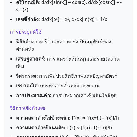
ตรีโกณมิติ:
d/dx[sin(x)] = cos(x), d/dx[cos(x)] = -
sin(x)
เลขชี้กำลัง:
d/dx[eˣ] = eˣ, d/dx[ln(x)] = 1/x
การประยุกต์ใช้
ฟิสิกส์:
ความเร็วและความเร่งเป็นอนุพันธ์ของ
ตำแหน่ง
เศรษฐศาสตร์:
การวิเคราะห์ต้นทุนและรายได้ส่วน
เพิ่ม
วิศวกรรม:
การเพิ่มประสิทธิภาพและปัญหาอัตรา
เรขาคณิต:
การหาสายตั้งฉากและขนาน
การประมาณค่า:
การประมาณค่าเชิงเส้นใกล้จุด
วิธีการเชิงตัวเลข
ความแตกต่างไปข้างหน้า:
f'(x) ≈ [f(x+h) - f(x)]/h
ความแตกต่างย้อนหลัง:
f'(x) ≈ [f(x) - f(x-h)]/h