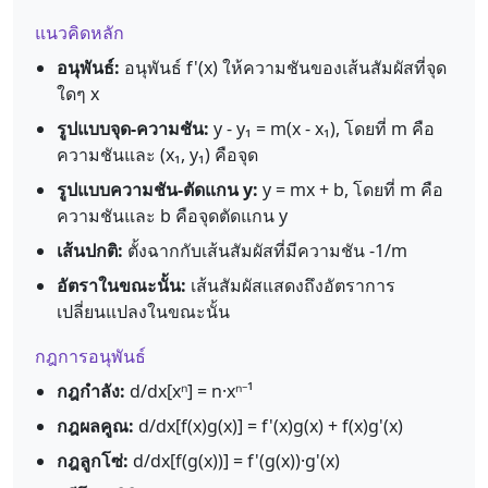
แนวคิดหลัก
อนุพันธ์:
อนุพันธ์ f'(x) ให้ความชันของเส้นสัมผัสที่จุด
ใดๆ x
รูปแบบจุด-ความชัน:
y - y₁ = m(x - x₁), โดยที่ m คือ
ความชันและ (x₁, y₁) คือจุด
รูปแบบความชัน-ตัดแกน y:
y = mx + b, โดยที่ m คือ
ความชันและ b คือจุดตัดแกน y
เส้นปกติ:
ตั้งฉากกับเส้นสัมผัสที่มีความชัน -1/m
อัตราในขณะนั้น:
เส้นสัมผัสแสดงถึงอัตราการ
เปลี่ยนแปลงในขณะนั้น
กฎการอนุพันธ์
กฎกำลัง:
d/dx[xⁿ] = n·xⁿ⁻¹
กฎผลคูณ:
d/dx[f(x)g(x)] = f'(x)g(x) + f(x)g'(x)
กฎลูกโซ่:
d/dx[f(g(x))] = f'(g(x))·g'(x)