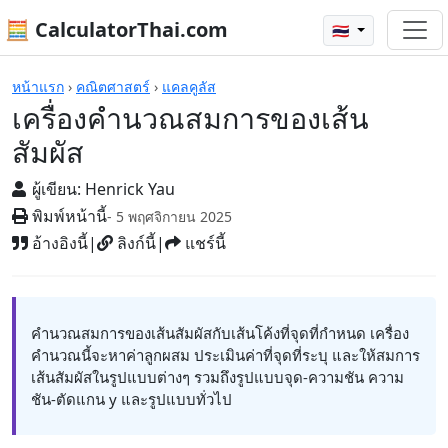
🧮 CalculatorThai.com
🇹🇭
เครื่องคิดเลข
หน้าแรก
›
คณิตศาสตร์
›
แคลคูลัส
เครื่องคำนวณสมการของเส้น
สัมผัส
ผู้เขียน:
Henrick Yau
พิมพ์หน้านี้
- 5 พฤศจิกายน 2025
อ้างอิงนี้
|
ลิงก์นี้
|
แชร์นี้
คำนวณสมการของเส้นสัมผัสกับเส้นโค้งที่จุดที่กำหนด เครื่อง
คำนวณนี้จะหาค่าลูกผสม ประเมินค่าที่จุดที่ระบุ และให้สมการ
เส้นสัมผัสในรูปแบบต่างๆ รวมถึงรูปแบบจุด-ความชัน ความ
ชัน-ตัดแกน y และรูปแบบทั่วไป