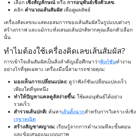
เลือก
เชิงสัญลักษณ์
หรือ
การอนุพันธ์เชิงตัวเลข
.
คลิก
คำนวณเส้นสัมผัส
เพื่อดูผลลัพธ์
เครื่องคิดเลขจะแสดงอสมการของเส้นสัมผัสในรูปแบบต่างๆ
สร้างกราฟ และแม้กระทั่งเสนอเส้นปกติหากคุณเลือกตัวเลือก
นั้น
ทำไมต้องใช้เครื่องคิดเลขเส้นสัมผัส?
การเข้าใจเส้นสัมผัสเป็นสิ่งสำคัญเมื่อศึกษาว่า
ฟังก์ชัน
ทำงาน
อย่างไรที่จุดเฉพาะ เครื่องมือนี้สามารถช่วยคุณ:
มองเห็นการเปลี่ยนแปลง:
ดูว่าฟังก์ชันเปลี่ยนแปลงเร็ว
เพียงใดที่จุดหนึ่ง
ทำให้ปัญหาแคลคูลัสง่ายขึ้น:
ใช้ผลอนุพันธ์ได้อย่าง
รวดเร็ว
สำรวจเส้นปกติ:
ค้นหา
เส้นตั้งฉาก
สำหรับการวิเคราะห์เชิง
เรขาคณิต
สร้างสัญชาตญาณ:
เรียนรู้จากการคำนวณทีละขั้นตอน
และข้อเสนอแนะแบบภาพ