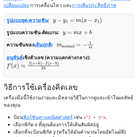
เปลี่ยนแปลง
การเคลื่อนไหว และ
การเพิ่มประสิทธิภาพ
y
−
y
1
=
m
(
x
−
x
1
)
รูปแบบจุด-ความชัน
:
y
=
m
x
+
b
รูปแบบความชัน-ตัดแกน:
m
normal
=
−
1
m
ความชันของ
เส้นปกติ
:
อนุพันธ์
เชิงตัวเลข (ความแตกต่างกลาง):
f
−
′
(
f
x
(
x
)
≈
−
f
h
(
x
)
2
+
h
h
)
วิธีการใช้เครื่องคิดเลข
เครื่องมือนี้ใช้งานง่ายและมีหลายวิธีในการดูและเข้าใจผลลัพธ์
ของคุณ
ป้อน
ฟังก์ชันทางคณิตศาสตร์
เช่น
.
x^2 + 3*x
เลือกพิกัด x ที่คุณต้องการให้เส้นสัมผัสอยู่
เลือกที่จะป้อนพิกัด y (หรือให้มันคำนวณโดยอัตโนมัติ)