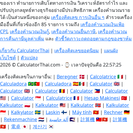
ของเรา ทำนายการเติบโตทางการเงิน วิเคราะห์อัตรากำไร และ
ปรับปรุงกลยุทธ์ทางธุรกิจอย่างมีประสิทธิภาพ เครื่องคำนวณราย
ได้ เป็นส่วนหนึ่งของกลุ่ม
เครื่องคิดเลข การเงินอื่น ๆ
สำรวจเครื่อง
มืออื่นที่เกี่ยวข้องอีก 85 รายการ รวมถึง
เครื่องคำนวณเงินเฟ้อ
CPI
,
เครื่องคำนวณเงินกู้
,
เครื่องคำนวณยื่นภาษี
,
เครื่องคำนวณ
การคืนภาษีมูลค่าเพิ่ม
และ
ตัวชี้วัดภาวะถดถอยตามกฎของซาห์ม
เกี่ยวกับ CalculatorThai
|
เครื่องคิดเลขยอดนิยม
|
แผนผัง
เว็บไซต์
|
ตัวแปลง
2026 © CalculatorThai.com - ⌚
เวลาปัจจุบันคือ 22:57:26
เครื่องคิดเลขในภาษาอื่น: |
Beregner
🇩🇰 |
Calcolatrice
🇮🇹 |
Calculadora
🇧🇷🇵🇹 |
Calculadora
🇪🇸🇲🇽 |
Calculator
🇬🇧 |
Calculator
🇬🇧 |
Calculator
🇷🇴 |
Calculator
🇵🇭 |
Calculator
🇺🇸 |
Calculator
🇸🇬 |
Calculatrice
🇫🇷 |
Hesap Makinesi
🇹🇷 |
Kalkulator
🇵🇱 |
Kalkulator
🇲🇾 |
Kalkulator
🇳🇴 |
Kalkulator
🇮🇩 |
Kalkylator
🇸🇪 |
Laskin
🇫🇮 |
Máy tính
🇻🇳 |
Rechner
🇩🇪
|
Rekenmachine
🇳🇱 |
آلة حاسبة
🇸🇦 |
計算機
🇹🇼🇭🇰 |
計算機
🇭🇰 |
電卓
🇯🇵 |
계산기
🇰🇷