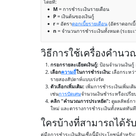
โดยที่:
M
= การชำระเงินรายเดือน
P
= เงินต้นของเงินกู้
r
= อัตรา
ดอกเบี้ยรายเดือน
(อัตราดอกเบี้
n
= จำนวนการชำระเงินทั้งหมด (ระยะเวล
วิธีการใช้เครื่องคำนว
กรอกรายละเอียดเงินกู้:
ป้อนจำนวนเงินกู้ อ
เลือก
ความถี่
ในการชำระเงิน:
เลือกระหว่
รายสองสัปดาห์แบบเร่งรัด
ตัวเลือกเพิ่มเติม:
เพิ่มการชำระเงินเพิ่มเต
เช่น
การปัดเศษ
จำนวนเงินชำระหรือเปรีย
คลิก "คำนวณการประหยัด":
ดูผลลัพธ์การ
ใหม่ และตารางการชำระเงินทั้งหมดทันที
ใครบ้างที่สามารถได้รับ
คู่มือการชำระเงินสินเชื่อนี้มีประโยชน์สำหรับ: