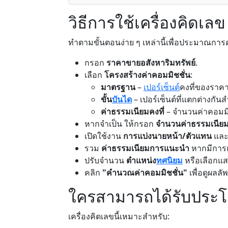
วิธีการใช้เครื่องคิดเลข
ทำตามขั้นตอนง่าย ๆ เหล่านี้เพื่อประมาณการ
กรอก
ราคาขายอสังหาริมทรัพย์
.
เลือก
โครงสร้างค่าคอมมิชชั่น
:
มาตรฐาน
–
เปอร์เซ็นต์
คงที่ของราค
ขั้น
บันได
– เปอร์เซ็นต์ที่แตกต่างกัน
ค่าธรรมเนียมคงที่
– จำนวนค่าคอมมิช
หากจำเป็น ให้กรอก
จำนวนค่าธรรมเนียม
เปิดใช้งาน
การแบ่งนายหน้า/ตัวแทน
และก
รวม
ค่าธรรมเนียมการแนะนำ
หากมีการ
ปรับจำนวน
ตำแหน่ง
ทศนิยม
หรือเลือกแ
คลิก
"คำนวณค่าคอมมิชชั่น"
เพื่อดูผลลัพ
ใครสามารถได้รับประโยช
เครื่องคิดเลขนี้เหมาะสำหรับ: