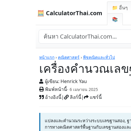
📁 อื่นๆ
🧮 CalculatorThai.com
📚
เครื่องคิดเลข
หน้าแรก
›
คณิตศาสตร์
›
พีชคณิตและทั่วไป
เครื่องคำนวณเล
ผู้เขียน:
Henrick Yau
พิมพ์หน้านี้
- 6 เมษายน 2025
อ้างอิงนี้
|
ลิงก์นี้
|
แชร์นี้
แปลงและคำนวณระหว่างระบบเลขฐานสอง, ฐานสิ
การทางคณิตศาสตร์พื้นฐานกับเลขฐานสองและ