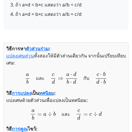
ถ้า a×d < b×c แสดงว่า a/b < c/d
ถ้า a×d = b×c แสดงว่า a/b = c/d
วิธีการหา
ตัวส่วนร่วม
:
แปลงเศษส่วน
ทั้งสองให้มีตัวส่วนเดียวกัน จากนั้นเปรียบเทียบ
เศษ:
a
b
และ
c
d
⇒
a
⋅
d
b
⋅
d
กับ
c
⋅
b
d
⋅
b
แ
ล
ะ
ก
บ
วิธี
การแปลง
เป็น
ทศนิยม
:
แบ่งเศษด้วยตัวส่วนเพื่อแปลงเป็นทศนิยม:
a
b
=
a
÷
b
และ
c
d
=
c
÷
d
แ
ล
ะ
วิธี
การคูณ
ไขว้: