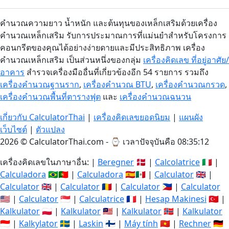
คำนวณความยาว น้ำหนัก และต้นทุนของเหล็กเสริมด้วยเครื่อง
คำนวณเหล็กเสริม รับการประมาณการที่แม่นยำสำหรับโครงการ
คอนกรีตของคุณได้อย่างง่ายดายและมีประสิทธิภาพ เครื่อง
คำนวณเหล็กเสริม เป็นส่วนหนึ่งของกลุ่ม
เครื่องคิดเลข ที่อยู่อาศัย/
อาคาร
สำรวจเครื่องมืออื่นที่เกี่ยวข้องอีก 54 รายการ รวมถึง
เครื่องคำนวณฐานราก
,
เครื่องคำนวณ BTU
,
เครื่องคำนวณกรวด
,
เครื่องคำนวณพื้นที่ตารางฟุต
และ
เครื่องคำนวณฉนวน
เกี่ยวกับ CalculatorThai
|
เครื่องคิดเลขยอดนิยม
|
แผนผัง
เว็บไซต์
|
ตัวแปลง
2026 © CalculatorThai.com - ⌚
เวลาปัจจุบันคือ 08:35:13
เครื่องคิดเลขในภาษาอื่น: |
Beregner
🇩🇰 |
Calcolatrice
🇮🇹 |
Calculadora
🇧🇷🇵🇹 |
Calculadora
🇪🇸🇲🇽 |
Calculator
🇬🇧 |
Calculator
🇬🇧 |
Calculator
🇷🇴 |
Calculator
🇵🇭 |
Calculator
🇺🇸 |
Calculator
🇸🇬 |
Calculatrice
🇫🇷 |
Hesap Makinesi
🇹🇷 |
Kalkulator
🇵🇱 |
Kalkulator
🇲🇾 |
Kalkulator
🇳🇴 |
Kalkulator
🇮🇩 |
Kalkylator
🇸🇪 |
Laskin
🇫🇮 |
Máy tính
🇻🇳 |
Rechner
🇩🇪