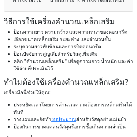
ค
า
ใ
ช
จ
า
ย
ร
ว
ม
น
ำ
ห
น
ก
ร
ว
ม
ค
า
ใ
ช
จ
า
ย
ต
อ
น
ำ
ห
น
ก
วิธีการใช้เครื่องคำนวณเหล็กเสริม
ป้อนความยาว ความกว้าง และความหนาของคอนกรีต
เลือกขนาดเหล็กเสริม ระยะห่าง และจำนวนชั้น
ระบุความยาวทับซ้อนและการปิดคอนกรีต
ป้อนปัจจัยการสูญเสียสำหรับวัสดุเพิ่มเติม
คลิก "คำนวณเหล็กเสริม" เพื่อดูความยาว น้ำหนัก และค่า
ใช้จ่ายที่ประเมินไว้
ทำไมต้องใช้เครื่องคำนวณเหล็กเสริม?
เครื่องมือนี้ช่วยให้คุณ:
ประหยัดเวลาโดยการคำนวณความต้องการเหล็กเสริมได้
ทันที
วางแผนและจัดทำ
งบประมาณ
สำหรับวัสดุอย่างแม่นยำ
ป้องกันการขาดแคลนวัสดุหรือการซื้อเกินความจำเป็น