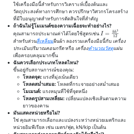
ใช้เครื่องมือนี้สำหรับการวิเคราะห์เบื้องต้นและ
วัตถุประสงค์ทางการศึกษา ควรปรึกษาวิศวกรโครงสร้าง
ที่มีใบอนุญาตสำหรับการตัดสินใจที่สำคัญ
ถ้าฉันไม่รู้โมเมนต์ของความเฉื่อยจะทำอย่างไร?
I
=
b
h
3
12
คุณสามารถประมาณค่าได้โดยใช้สูตรเช่น
สำหรับส่วน
สี่เหลี่ยม
ผืนผ้า ลองรวมเครื่องมือนี้กับ
เครื่อง
ประเมินปริมาณคอนกรีต
หรือ
เครื่อง
คำนวณวัสดุ
แผ่น
เพื่อครอบคลุมมากขึ้น
ฉันควรเลือกประเภทโหลดไหน?
ขึ้นอยู่กับสถานการณ์ของคุณ:
โหลดจุด:
แรงที่มุ่งเน้นเดียว
โหลดสม่ำเสมอ:
โหลดที่กระจายอย่างสม่ำเสมอ
โมเมนต์:
แรงหมุนที่ใช้ที่จุดหนึ่ง
โหลดรูปสามเหลี่ยม:
เปลี่ยนแปลงเชิงเส้นตามความ
ยาวของคาน
มันแสดงหน่วยหรือไม่?
ใช่ คุณสามารถเลือกและแปลงระหว่างหน่วยเมตริกและ
หน่วยอิมพีเรียล เช่น เมตร/ฟุต, kN/kip เป็นต้น