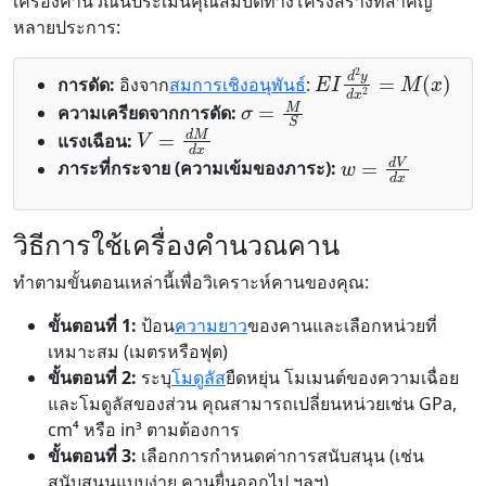
เครื่องคำนวณนี้ประเมินคุณสมบัติทางโครงสร้างที่สำคัญ
หลายประการ:
E
I
d
2
y
d
x
2
=
M
(
x
)
การดัด:
อิงจาก
สมการเชิงอนุพันธ์
:
σ
=
M
S
ความเครียดจากการดัด:
V
=
d
M
d
x
แรงเฉือน:
w
=
d
V
d
x
ภาระที่กระจาย (ความเข้มของภาระ):
วิธีการใช้เครื่องคำนวณคาน
ทำตามขั้นตอนเหล่านี้เพื่อวิเคราะห์คานของคุณ:
ขั้นตอนที่ 1:
ป้อน
ความยาว
ของคานและเลือกหน่วยที่
เหมาะสม (เมตรหรือฟุต)
ขั้นตอนที่ 2:
ระบุ
โมดูลัส
ยืดหยุ่น โมเมนต์ของความเฉื่อย
และโมดูลัสของส่วน คุณสามารถเปลี่ยนหน่วยเช่น GPa,
cm⁴ หรือ in³ ตามต้องการ
ขั้นตอนที่ 3:
เลือกการกำหนดค่าการสนับสนุน (เช่น
สนับสนุนแบบง่าย คานยื่นออกไป ฯลฯ)