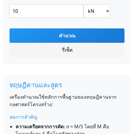
คำนวณ
รีเซ็ต
ทฤษฎีคานและสูตร
เครื่องคำนวณใช้หลักการพื้นฐานของทฤษฎีคานจาก
กลศาสตร์โครงสร้าง:
สมการสำคัญ
ความเครียดจากการดัด:
σ = M/S โดยที่ M คือ
โมเมนต์และ S คือโมดูลัสของส่วน