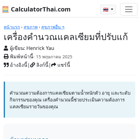
🧮 CalculatorThai.com
🇹🇭
เครื่องคิดเลข
หน้าแรก
›
สุขภาพ
›
สุขภาพอื่น ๆ
เครื่องคำนวณแคลเซียมที่ปรับแก้
ผู้เขียน:
Henrick Yau
พิมพ์หน้านี้
- 15 พฤษภาคม 2025
อ้างอิงนี้
|
ลิงก์นี้
|
แชร์นี้
คำนวณความต้องการแคลเซียมตามน้ำหนักตัว อายุ และระดับ
กิจกรรมของคุณ เครื่องคำนวณนี้ช่วยประเมินความต้องการ
แคลเซียมรายวันของคุณ