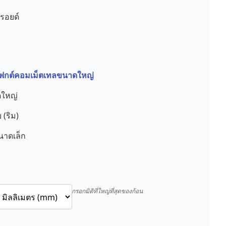
รอยด์
ติเฟกต์คอมเม็ตเทลขนาดใหญ่
ดใหญ่
 (ริม)
นาดเล็ก
กรอกมิติที่ใหญ่ที่สุดของก้อน