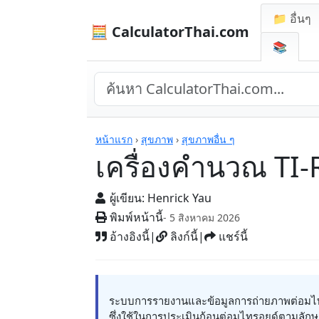
📁 อื่นๆ
🧮 CalculatorThai.com
📚
เครื่องคิดเลข
หน้าแรก
›
สุขภาพ
›
สุขภาพอื่น ๆ
เครื่องคำนวณ TI
ผู้เขียน:
Henrick Yau
พิมพ์หน้านี้
- 5 สิงหาคม 2026
อ้างอิงนี้
|
ลิงก์นี้
|
แชร์นี้
ระบบการรายงานและข้อมูลการถ่ายภาพต่อมไท
ซึ่งใช้ในการประเมินก้อนต่อมไทรอยด์ตามลัก