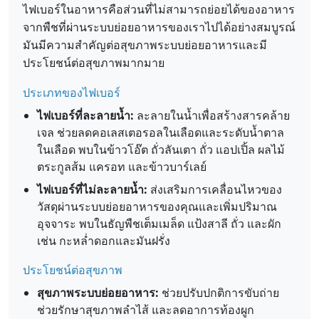
ไฟเบอร์ในอาหารคือส่วนที่ไม่สามารถย่อยได้ของอาหาร
จากพืชที่ผ่านระบบย่อยอาหารของเราไปได้อย่างสมบูรณ์
มันมีความสำคัญต่อสุขภาพระบบย่อยอาหารและมี
ประโยชน์ต่อสุขภาพมากมาย
ประเภทของไฟเบอร์
ไฟเบอร์ที่ละลายน้ำ:
ละลายในน้ำเพื่อสร้างสารคล้าย
เจล ช่วยลดคอเลสเตอรอลในเลือดและระดับน้ำตาล
ในเลือด พบในข้าวโอ๊ต ถั่วลันเตา ถั่ว แอปเปิ้ล ผลไม้
ตระกูลส้ม แครอท และข้าวบาร์เลย์
ไฟเบอร์ที่ไม่ละลายน้ำ:
ส่งเสริมการเคลื่อนไหวของ
วัสดุผ่านระบบย่อยอาหารของคุณและเพิ่มปริมาณ
อุจจาระ พบในธัญพืชเต็มเมล็ด แป้งสาลี ถั่ว และผัก
เช่น กะหล่ำดอกและมันฝรั่ง
ประโยชน์ต่อสุขภาพ
สุขภาพระบบย่อยอาหาร:
ช่วยปรับปกติการขับถ่าย
ช่วยรักษาสุขภาพลำไส้ และลดอาการท้องผูก