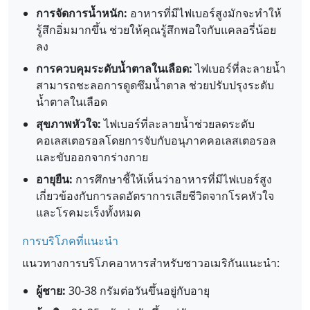
การจัดการน้ำหนัก:
อาหารที่มีไฟเบอร์สูงมักจะทำให้
รู้สึกอิ่มมากขึ้น ช่วยให้คุณรู้สึกพอใจกับแคลอรี่น้อย
ลง
การควบคุมระดับน้ำตาลในเลือด:
ไฟเบอร์ที่ละลายน้ำ
สามารถชะลอการดูดซึมน้ำตาล ช่วยปรับปรุงระดับ
น้ำตาลในเลือด
สุขภาพหัวใจ:
ไฟเบอร์ที่ละลายน้ำช่วยลดระดับ
คอเลสเตอรอลโดยการจับกับอนุภาคคอเลสเตอรอล
และขับออกจากร่างกาย
อายุยืน:
การศึกษาชี้ให้เห็นว่าอาหารที่มีไฟเบอร์สูง
เกี่ยวข้องกับการลดอัตราการเสียชีวิตจากโรคหัวใจ
และโรคมะเร็งทั้งหมด
การบริโภคที่แนะนำ
แนวทางการบริโภคอาหารสำหรับชาวอเมริกันแนะนำ:
ผู้ชาย:
30-38 กรัมต่อวันขึ้นอยู่กับอายุ