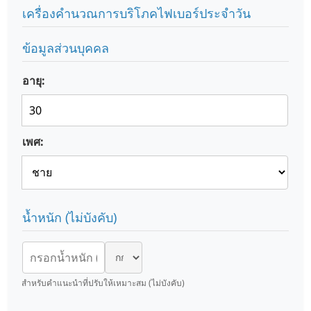
เครื่องคำนวณการบริโภคไฟเบอร์ประจำวัน
ข้อมูลส่วนบุคคล
อายุ:
เพศ:
น้ำหนัก (ไม่บังคับ)
สำหรับคำแนะนำที่ปรับให้เหมาะสม (ไม่บังคับ)