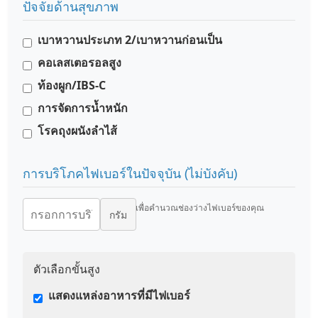
ปัจจัยด้านสุขภาพ
เบาหวานประเภท 2/เบาหวานก่อนเป็น
คอเลสเตอรอลสูง
ท้องผูก/IBS-C
การจัดการน้ำหนัก
โรคถุงผนังลำไส้
การบริโภคไฟเบอร์ในปัจจุบัน (ไม่บังคับ)
เพื่อคำนวณช่องว่างไฟเบอร์ของคุณ
กรัม
ตัวเลือกขั้นสูง
แสดงแหล่งอาหารที่มีไฟเบอร์