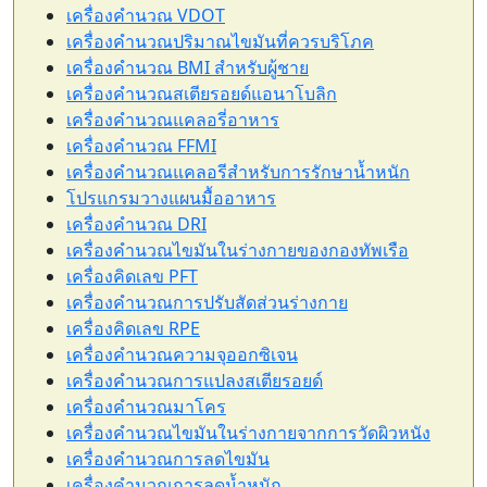
เครื่องคำนวณ VDOT
เครื่องคำนวณปริมาณไขมันที่ควรบริโภค
เครื่องคำนวณ BMI สำหรับผู้ชาย
เครื่องคำนวณสเตียรอยด์แอนาโบลิก
เครื่องคำนวณแคลอรี่อาหาร
เครื่องคำนวณ FFMI
เครื่องคำนวณแคลอรีสำหรับการรักษาน้ำหนัก
โปรแกรมวางแผนมื้ออาหาร
เครื่องคำนวณ DRI
เครื่องคำนวณไขมันในร่างกายของกองทัพเรือ
เครื่องคิดเลข PFT
เครื่องคำนวณการปรับสัดส่วนร่างกาย
เครื่องคิดเลข RPE
เครื่องคำนวณความจุออกซิเจน
เครื่องคำนวณการแปลงสเตียรอยด์
เครื่องคำนวณมาโคร
เครื่องคำนวณไขมันในร่างกายจากการวัดผิวหนัง
เครื่องคำนวณการลดไขมัน
เครื่องคำนวณการลดน้ำหนัก