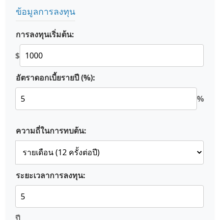
ข้อมูลการลงทุน
การลงทุนเริ่มต้น:
$
อัตราดอกเบี้ยรายปี (%):
%
ความถี่ในการทบต้น:
ระยะเวลาการลงทุน:
ปี