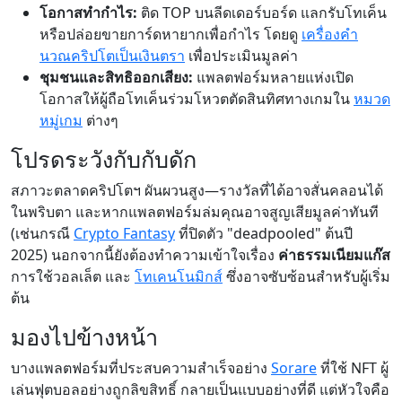
โอกาสทำกำไร:
ติด TOP บนลีดเดอร์บอร์ด แลกรับโทเค็น
หรือปล่อยขายการ์ดหายากเพื่อกำไร โดยดู
เครื่องคำ
นวณคริปโตเป็นเงินตรา
เพื่อประเมินมูลค่า
ชุมชนและสิทธิออกเสียง:
แพลตฟอร์มหลายแห่งเปิด
โอกาสให้ผู้ถือโทเค็นร่วมโหวตตัดสินทิศทางเกมใน
หมวด
หมู่เกม
ต่างๆ
โปรดระวังกับกับดัก
สภาวะตลาดคริปโตฯ ผันผวนสูง—รางวัลที่ได้อาจสั่นคลอนได้
ในพริบตา และหากแพลตฟอร์มล่มคุณอาจสูญเสียมูลค่าทันที
(เช่นกรณี
Crypto Fantasy
ที่ปิดตัว "deadpooled" ต้นปี
2025) นอกจากนี้ยังต้องทำความเข้าใจเรื่อง
ค่าธรรมเนียมแก๊ส
การใช้วอลเล็ต และ
โทเคนโนมิกส์
ซึ่งอาจซับซ้อนสำหรับผู้เริ่ม
ต้น
มองไปข้างหน้า
บางแพลตฟอร์มที่ประสบความสำเร็จอย่าง
Sorare
ที่ใช้ NFT ผู้
เล่นฟุตบอลอย่างถูกลิขสิทธิ์ กลายเป็นแบบอย่างที่ดี แต่หัวใจคือ