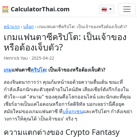
🧮 CalculatorThai.com
🇹🇭
หน้าแรก
›
บล็อก
›
เกมแฟนตาซีคริปโต: เป็นเจ้าของหรือต้องเจ็บตัว?
เกมแฟนตาซีคริปโต: เป็นเจ้าของ
หรือต้องเจ็บตัว?
Henrick Yau ·
2025-04-22
เกม
แฟนตาซี
คริปโต
: เป็นเจ้าของหรือต้องเจ็บตัว?
ลองจินตนาการว่า คุณก้มหน้าจอด้วยความตื่นเต้น ขณะที่
กำลังเลือกนักเตะตัวสุดท้ายในไลน์อัพ เสียงเชียร์ดังกึกก้องใน
หัวใจ—แต่ "สนาม" ของคุณคือโลกออนไลน์ และนักเตะที่คุณ
เชียร์อาจเป็นแค่ไอคอนหรือการ์ดดิจิทัล บอกเลยว่านี่คือยุค
สมัยใหม่ของเกมแฟนตาซี ที่
บล็อกเชน
และคริปโตฯ กำลังเขย่า
วงการให้คุณได้ 'เป็นเจ้าของ' จริง ๆ
ความแตกต่างของ Crypto Fantasy