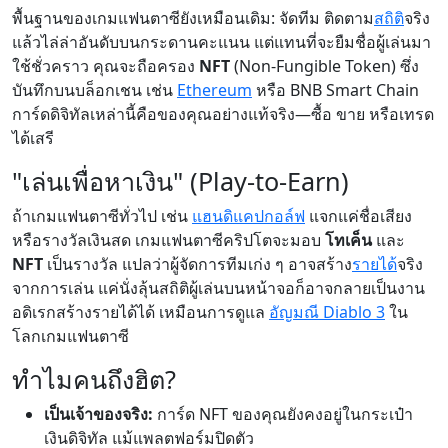
พื้นฐานของเกมแฟนตาซียังเหมือนเดิม: จัดทีม ติดตาม
สถิติ
จริง
แล้วไล่ล่าอันดับบนกระดานคะแนน แต่แทนที่จะยืมชื่อผู้เล่นมา
ใช้ชั่วคราว คุณจะถือครอง
NFT
(Non-Fungible Token) ซึ่ง
บันทึกบนบล็อกเชน เช่น
Ethereum
หรือ BNB Smart Chain
การ์ดดิจิทัลเหล่านี้คือของคุณอย่างแท้จริง—ซื้อ ขาย หรือเทรด
ได้เสรี
"เล่นเพื่อหาเงิน" (Play-to-Earn)
ถ้าเกมแฟนตาซีทั่วไป เช่น
แฮนดิแคปกอล์ฟ
แจกแค่ชื่อเสียง
หรือรางวัลเงินสด เกมแฟนตาซีคริปโตจะมอบ
โทเค็น
และ
NFT
เป็นรางวัล แปลว่าผู้จัดการทีมเก่ง ๆ อาจสร้าง
รายได้
จริง
จากการเล่น แค่นั่งลุ้นสถิติผู้เล่นบนหน้าจอก็อาจกลายเป็นงาน
อดิเรกสร้างรายได้ได้ เหมือนการดูแล
อัญมณี Diablo 3
ใน
โลกเกมแฟนตาซี
ทำไมคนถึงฮิต?
เป็นเจ้าของจริง:
การ์ด NFT ของคุณยังคงอยู่ในกระเป๋า
เงินดิจิทัล แม้แพลตฟอร์มปิดตัว