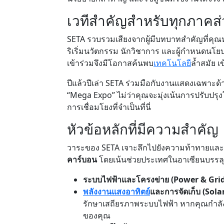
เวทีสำคัญสำหรับทุกภาคส
SETA รวบรวมเสียงจากผู้มีบทบาทสำคัญที่คุณหาไม
ริเริ่มนวัตกรรม นักวิชาการ และผู้กำหนดนโ
เข้าร่วมจึงมีโอกาสค้นพบ
เทคโนโลยี
ล้ำสมัย เ
ปีแล้วปีเล่า SETA ร่วมมือกับงานแสดงเฉพาะด้า
“Mega Expo” ไม่ว่าคุณจะมุ่งเน้นการปรับปรุ
การเชื่อมโยงที่จำเป็นที่นี่
หัวข้อหลักที่มีความสำคัญ
วาระของ SETA เจาะลึกไปยังความท้าทายและโอกา
คาร์บอน
โดยเน้นช่วยประเทศในอาเซียนบรรลุ
ระบบไฟฟ้าและโครงข่าย (Power & Grid
พลังงานแสงอาทิตย์
และการจัดเก็บ (Sol
รักษาเสถียรภาพระบบไฟฟ้า หากคุณกำลังพ
ของคุณ