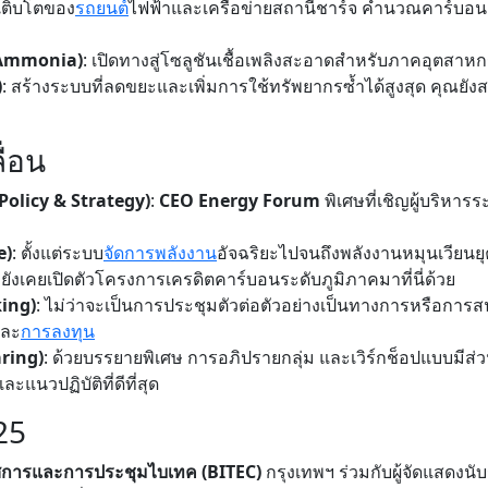
เติบโตของ
รถยนต์
ไฟฟ้าและเครือข่ายสถานีชาร์จ คำนวณคาร์บอน
 Ammonia)
: เปิดทางสู่โซลูชันเชื้อเพลิงสะอาดสำหรับภาคอุตสาหกร
)
: สร้างระบบที่ลดขยะและเพิ่มการใช้ทรัพยากรซ้ำได้สูงสุด คุณยั
ื่อน
 Policy & Strategy)
:
CEO Energy Forum
พิเศษที่เชิญผู้บริหาร
e)
: ตั้งแต่ระบบ
จัดการพลังงาน
อัจฉริยะไปจนถึงพลังงานหมุนเวียนยุ
 ยังเคยเปิดตัวโครงการเครดิตคาร์บอนระดับภูมิภาคมาที่นี่ด้วย
king)
: ไม่ว่าจะเป็นการประชุมตัวต่อตัวอย่างเป็นทางการหรือการส
และ
การลงทุน
ring)
: ด้วยบรรยายพิเศษ การอภิปรายกลุ่ม และเวิร์กช็อปแบบมีส่วน
แนวปฏิบัติที่ดีที่สุด
25
รศการและการประชุมไบเทค (BITEC)
กรุงเทพฯ ร่วมกับผู้จัดแสดงนั