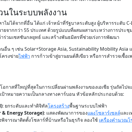
่วนในระบบพลังงาน
่ได้จากที่อื่น ได้แก่ เจ้าหน้าที่รัฐบาลระดับสูง ผู้บริหารระดับ C
ยบายจากกว่า 55 ประเทศ ด้วยรูปแบบที่ผสมผสานระหว่างการประชุ
ข้าร่วมเซสชันกลยุทธ์ และสร้างพันธมิตรที่ช่วยเร่งการพัฒนา
นอื่น ๆ เช่น Solar+Storage Asia, Sustainability Mobility Asia
งโครงข่าย
ไฟฟ้า
การก้าวเข้าสู่ยานยนต์สีเขียว หรือการสำรวจเชื้อเ
สที่ใหญ่ที่สุดในการเปลี่ยนผ่านพลังงานของเอเชีย รุ่นถัดไปจะมุ
เป้าหมายความเป็นกลางทางคาร์บอน หัวข้อหลักประกอบด้วย:
)
: ยกระดับและทำดิจิทัล
โครงสร้าง
พื้นฐานระบบไฟฟ้า
ar & Energy Storage)
: แสดงพัฒนาการของ
แผงโซลาร์เซลล์
และเท
ิจารณาติดตั้งโซลาร์ที่บ้านหรือในธุรกิจ ลองใช้
เครื่องคำนวณโซ